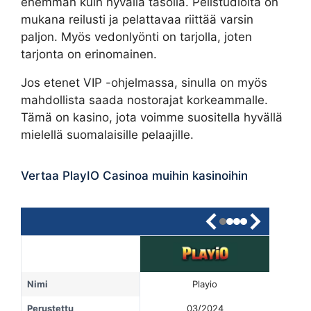
enemmän kuin hyvällä tasolla. Pelistudioita on
mukana reilusti ja pelattavaa riittää varsin
paljon. Myös vedonlyönti on tarjolla, joten
tarjonta on erinomainen.
Jos etenet VIP -ohjelmassa, sinulla on myös
mahdollista saada nostorajat korkeammalle.
Tämä on kasino, jota voimme suositella hyvällä
mielellä suomalaisille pelaajille.
Vertaa PlayIO Casinoa muihin kasinoihin
Nimi
Playio
B
Perustettu
03/2024