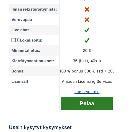
Ilman rekisteröitymistä:
Verovapaa
Live chat
🇫🇮 Lokalisoitu:
Minimitalletus:
20 €
Kierrätysvaatimukset:
35 (b+t), 40x ik
35
Bonus:
100 % bonus 500 € asti + 200 IK
225 % tal
Lisenssit
Anjouan Licensing Services
Malta
Lue arvostelu
L
Pelaa
Usein kysytyt kysymykset