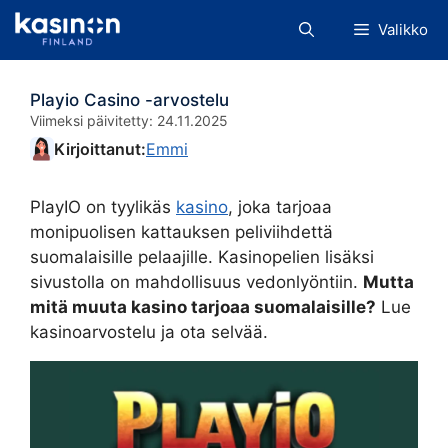
Siirry
Valikko
sisältöön
Playio Casino -arvostelu
Viimeksi päivitetty: 24.11.2025
Kirjoittanut:
Emmi
PlayIO on tyylikäs
kasino
, joka tarjoaa
monipuolisen kattauksen peliviihdettä
suomalaisille pelaajille. Kasinopelien lisäksi
sivustolla on mahdollisuus vedonlyöntiin.
Mutta
mitä muuta kasino tarjoaa suomalaisille?
Lue
kasinoarvostelu ja ota selvää.