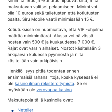
Minimitalletus ja -kotiutus riippuvat siitä, mitä
maksutavan valitset pelaamiseen. Minimi voi
olla 10 euroa sekä talletusten että kotiutusten
osalta. Siru Mobile vaatii minimissään 15 €.
Kotiutuksissa on huomioitava, että VIP -ohjelma
määrää minimimäärät. Alussa voi päivässä
nostaa vain 500 € ja kuukaudessa 7 000 €.
Rajat ovat varsin alhaiset. Nostot käsitellään 3
arkipäivän kuluessa pyynnöstä ja niitä
käsitellään vain arkipäivisin.
Henkilöllisyys pitää todentaa ennen
ensimmäisiä rahansiirtoja, koska kyseessä ei
ole
kasino ilman rekisteröitymistä
. Se ei
myöskään ole
verovapaa kasino
.
Maksutapoja tällä kasinolla ovat:
Neteller