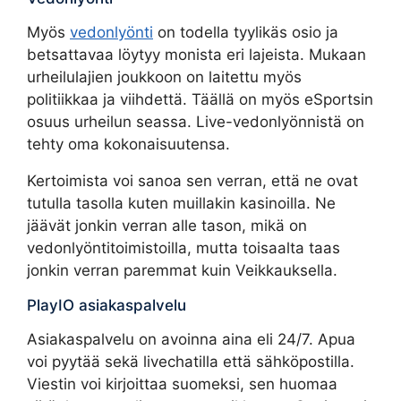
Myös
vedonlyönti
on todella tyylikäs osio ja
betsattavaa löytyy monista eri lajeista. Mukaan
urheilulajien joukkoon on laitettu myös
politiikkaa ja viihdettä. Täällä on myös eSportsin
osuus urheilun seassa. Live-vedonlyönnistä on
tehty oma kokonaisuutensa.
Kertoimista voi sanoa sen verran, että ne ovat
tutulla tasolla kuten muillakin kasinoilla. Ne
jäävät jonkin verran alle tason, mikä on
vedonlyöntitoimistoilla, mutta toisaalta taas
jonkin verran paremmat kuin Veikkauksella.
PlayIO asiakaspalvelu
Asiakaspalvelu on avoinna aina eli 24/7. Apua
voi pyytää sekä livechatilla että sähköpostilla.
Viestin voi kirjoittaa suomeksi, sen huomaa