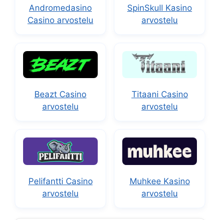
Andromedasino
SpinSkull Kasino
Casino arvostelu
arvostelu
Beazt Casino
Titaani Casino
arvostelu
arvostelu
Pelifantti Casino
Muhkee Kasino
arvostelu
arvostelu