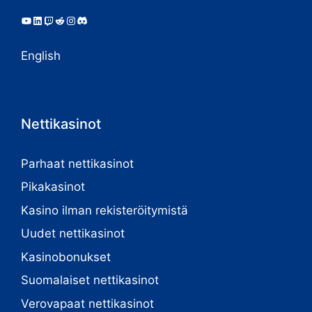
YouTube
LinkedIn
Twitch
Reddit
Instagram
Discord
English
Nettikasinot
Parhaat nettikasinot
Pikakasinot
Kasino ilman rekisteröitymistä
Uudet nettikasinot
Kasinobonukset
Suomalaiset nettikasinot
Verovapaat nettikasinot