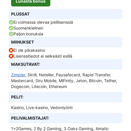
Lunasta bonus
PLUSSAT
Ei voimassa olevaa pelilisenssiä
Suomenkielinen
Paljon bonuksia
MIINUKSET
Ei ole pikakasino
Lisenssitiedot ei selkeästi esillä
MAKSUTAVAT:
Zimpler
, Skrill, Neteller, Paysafecard, Rapid Transfer,
Mastercard, Siru Mobile, MiFinity, Jeton, Bitcoin, Tether,
Dogecoin, Litecoin, Ethereum
PELIT:
Kasino, Live-kasino, Vedonlyönti
PELIVALMISTAJAT:
1x2Games, 2 By 2 Gaming, 3 Oaks Gaming, Amatic