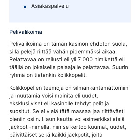
Asiakaspalvelu
Pelivalikoima
Pelivalikoima on tämän kasinon ehdoton suola,
sillä pelejä riittää vähän pidemmäksi aikaa.
Pelattavaa on reilusti eli yli 7 000 nimikettä eli
täällä on jokaiselle pelaajalle pelattavaa. Suurin
ryhmä on tietenkin kolikkopelit.
Kolikkopelien teemoja on silmänkantamattomiin
ja muutamia voisi mainita eli uudet,
eksklusiiviset eli kasinolle tehdyt pelit ja
suositut. Se ei vielä tätä massaa jaa riittävästi
pieniin osiin. Haun kautta voi esimerkiksi etsiä
jackpot -nimellä, niin se kertoo kuumat, uudet,
päivittäiset sekä kaikki jackpotit, joita