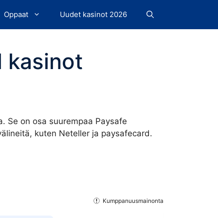
Oppaat
Uudet kasinot 2026
l kasinot
olla. Se on osa suurempaa Paysafe
älineitä, kuten Neteller ja paysafecard.
Kumppanuusmainonta