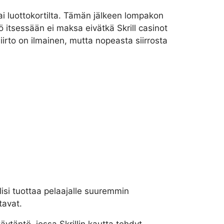
 tai luottokortilta. Tämän jälkeen lompakon
tö itsessään ei maksa eivätkä Skrill casinot
iirto on ilmainen, mutta nopeasta siirrosta
ulisi tuottaa pelaajalle suuremmin
tavat.