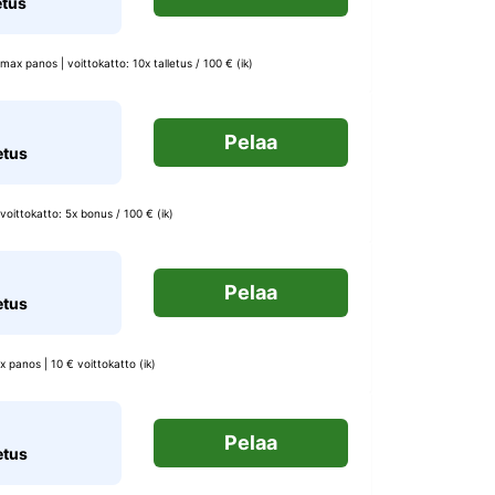
etus
 max panos | voittokatto: 10x talletus / 100 € (ik)
Pelaa
etus
 voittokatto: 5x bonus / 100 € (ik)
Pelaa
etus
x panos | 10 € voittokatto (ik)
Pelaa
etus