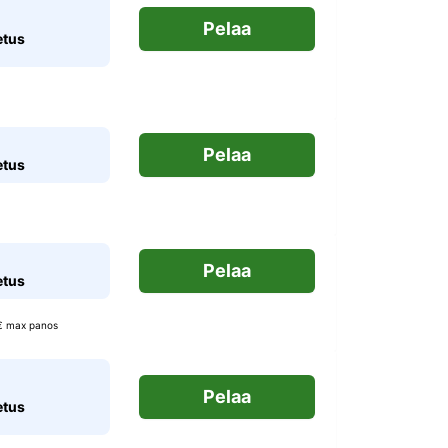
Pelaa
etus
Pelaa
etus
Pelaa
etus
5 € max panos
Pelaa
etus