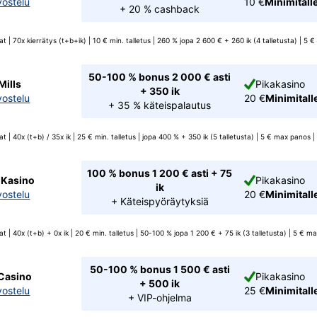
vostelu
10 €
Minimitall
+ 20 % cashback
t | 70x kierrätys (t+b+ik) | 10 € min. talletus | 260 % jopa 2 600 € + 260 ik (4 talletusta) | 5 €
50-100 % bonus 2 000 € asti
Mills
Pikakasino
+ 350 ik
vostelu
20 €
Minimitall
+ 35 % käteispalautus
t | 40x (t+b) / 35x ik | 25 € min. talletus | jopa 400 % + 350 ik (5 talletusta) | 5 € max panos |
100 % bonus 1 200 € asti + 75
 Kasino
Pikakasino
ik
vostelu
20 €
Minimitall
+ Käteispyöräytyksiä
t | 40x (t+b) + 0x ik | 20 € min. talletus | 50-100 % jopa 1 200 € + 75 ik (3 talletusta) | 5 € ma
50-100 % bonus 1 500 € asti
 Casino
Pikakasino
+ 500 ik
vostelu
25 €
Minimitall
+ VIP-ohjelma