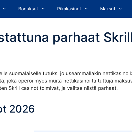
Bonukset
Pikakasinot
Maksut
istattuna parhaat Skril
onelle suomalaiselle tutuksi jo useammallakin nettikasin
ä, joka operoi myös muita nettikasinoilta tuttuja maksuv
Skrill casinot toimivat, ja valitse niistä parhaat.
not 2026