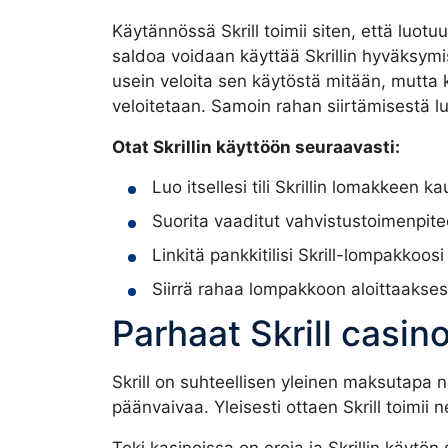
Käytännössä Skrill toimii siten, että luotu
saldoa voidaan käyttää Skrillin hyväksymiss
usein veloita sen käytöstä mitään, mutta k
veloitetaan. Samoin rahan siirtämisestä l
Otat Skrillin käyttöön seuraavasti:
Luo itsellesi tili Skrillin lomakkeen ka
Suorita vaaditut vahvistustoimenpite
Linkitä pankkitilisi Skrill-lompakkoosi
Siirrä rahaa lompakkoon aloittaakses
Parhaat Skrill casino
Skrill on suhteellisen yleinen maksutapa ne
päänvaivaa. Yleisesti ottaen Skrill toimii 