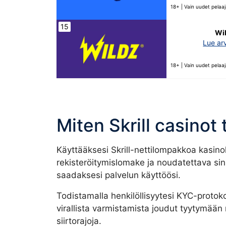
18+ | Vain uudet pelaaj
15
Wi
Lue ar
18+ | Vain uudet pelaajat
Miten Skrill casinot 
Käyttääksesi Skrill-nettilompakkoa kasino
rekisteröitymislomake ja noudatettava sinu
saadaksesi palvelun käyttöösi.
Todistamalla henkilöllisyytesi KYC-protok
virallista varmistamista joudut tyytymään 
siirtorajoja.