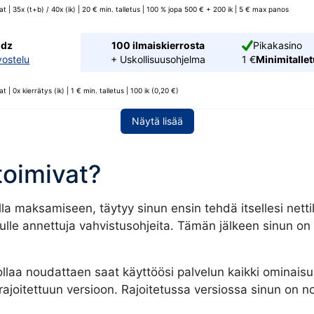
at | 35x (t+b) / 40x (ik) | 20 € min. talletus | 100 % jopa 500 € + 200 ik | 5 € max panos
ldz
100 ilmaiskierrosta
Pikakasino
vostelu
+ Uskollisuusohjelma
1 €
Minimitalle
 | 0x kierrätys (ik) | 1 € min. talletus | 100 ik (0,20 €)
Näytä lisää
toimivat?
lla maksamiseen, täytyy sinun ensin tehdä itsellesi nett
lle annettuja vahvistusohjeita. Tämän jälkeen sinun on li
ollaa noudattaen saat käyttöösi palvelun kaikki ominaisu
rajoitettuun versioon. Rajoitetussa versiossa sinun on no