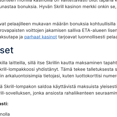
suhteen monilla kasinoilla on valitettavasti ollut tapana 
 lunastaa bonuksia. Hyvän Skrill kasinon merkki onkin se
oavat pelaajilleen mukavan määrän bonuksia kohtuullisilla
erovapaisten voittojen jakamisen salliva ETA-alueen lisen
maksutapa ja
parhaat kasinot
tarjoavat luonnollisesti pelaa
kset
killa laitteilla, sillä itse Skrillin kautta maksaminen tap
rill-lompakkoosi yhdistänyt. Tämä tekee talletuksesta sek
kein arkaluontoisimpia tietojasi, kuten luottokorttisi nume
ikä Skrill-lompakon saldoa käyttävistä maksuista yleisesti
ill-sovelluksen, jonka ansiosta rahaliikenteen seuraami
sti:
inolla