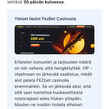
tehtävä
30 päivän kuluessa.
Yleiset tiedot FezBet Casinosta
Erilaisten bonusten ja tarjousten määrä
on niin valtava, että hengästyttää. VIP -
ohjelmaan on järkevää osallistua, mikäli
aiot pelata FEZbet casinolla
enemmänkin. Se on järkevää siksi, että
sillä saat nostettua kuukausittaista
nostorajaasi edes hiukan ylöspäin.
Muuten ne ovatkin todella alhaiset.