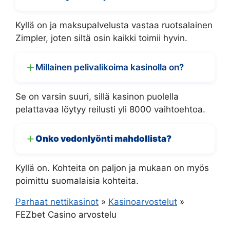
Kyllä on ja maksupalvelusta vastaa ruotsalainen
Zimpler, joten siltä osin kaikki toimii hyvin.
Millainen pelivalikoima kasinolla on?
Se on varsin suuri, sillä kasinon puolella
pelattavaa löytyy reilusti yli 8000 vaihtoehtoa.
Onko vedonlyönti mahdollista?
Kyllä on. Kohteita on paljon ja mukaan on myös
poimittu suomalaisia kohteita.
Parhaat nettikasinot
»
Kasinoarvostelut
»
FEZbet Casino arvostelu