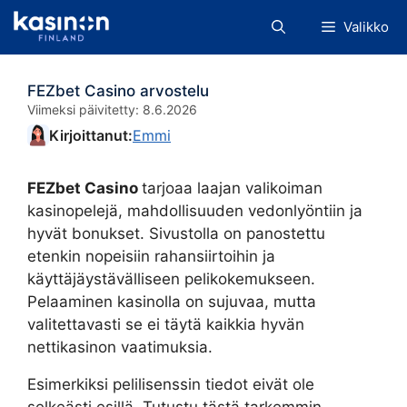
Siirry
Valikko
sisältöön
FEZbet Casino arvostelu
Viimeksi päivitetty: 8.6.2026
Kirjoittanut:
Emmi
FEZbet Casino
tarjoaa laajan valikoiman
kasinopelejä, mahdollisuuden vedonlyöntiin ja
hyvät bonukset. Sivustolla on panostettu
etenkin nopeisiin rahansiirtoihin ja
käyttäjäystävälliseen pelikokemukseen.
Pelaaminen kasinolla on sujuvaa, mutta
valitettavasti se ei täytä kaikkia hyvän
nettikasinon vaatimuksia.
Esimerkiksi pelilisenssin tiedot eivät ole