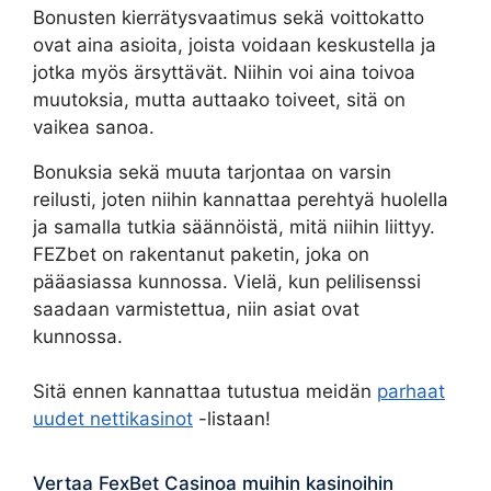
Bonusten kierrätysvaatimus sekä voittokatto
ovat aina asioita, joista voidaan keskustella ja
jotka myös ärsyttävät. Niihin voi aina toivoa
muutoksia, mutta auttaako toiveet, sitä on
vaikea sanoa.
Bonuksia sekä muuta tarjontaa on varsin
reilusti, joten niihin kannattaa perehtyä huolella
ja samalla tutkia säännöistä, mitä niihin liittyy.
FEZbet on rakentanut paketin, joka on
pääasiassa kunnossa. Vielä, kun pelilisenssi
saadaan varmistettua, niin asiat ovat
kunnossa.
Sitä ennen kannattaa tutustua meidän
parhaat
uudet nettikasinot
-listaan!
Vertaa FexBet Casinoa muihin kasinoihin