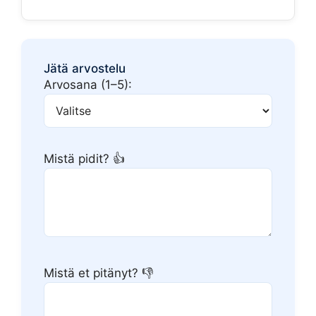
Jätä arvostelu
Arvosana (1–5):
Mistä pidit? 👍
Mistä et pitänyt? 👎