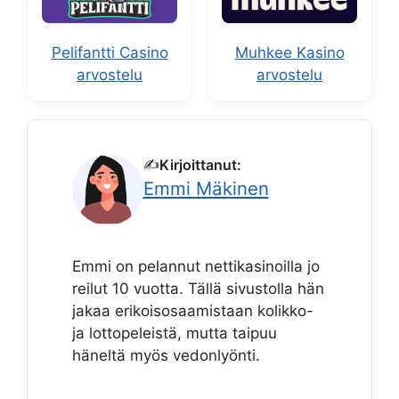
Pelifantti Casino
Muhkee Kasino
arvostelu
arvostelu
Kirjoittanut:
✍
Emmi Mäkinen
Emmi on pelannut nettikasinoilla jo
reilut 10 vuotta. Tällä sivustolla hän
jakaa erikoisosaamistaan kolikko-
ja lottopeleistä, mutta taipuu
häneltä myös vedonlyönti.