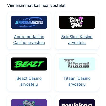
Viimeisimmät kasinoarvostelut
Andromedasino
SpinSkull Kasino
Casino arvostelu
arvostelu
Beazt Casino
Titaani Casino
arvostelu
arvostelu