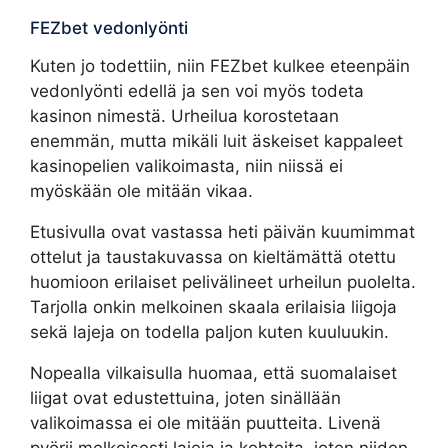
FEZbet vedonlyönti
Kuten jo todettiin, niin FEZbet kulkee eteenpäin
vedonlyönti edellä ja sen voi myös todeta
kasinon nimestä. Urheilua korostetaan
enemmän, mutta mikäli luit äskeiset kappaleet
kasinopelien valikoimasta, niin niissä ei
myöskään ole mitään vikaa.
Etusivulla ovat vastassa heti päivän kuumimmat
ottelut ja taustakuvassa on kieltämättä otettu
huomioon erilaiset pelivälineet urheilun puolelta.
Tarjolla onkin melkoinen skaala erilaisia liigoja
sekä lajeja on todella paljon kuten kuuluukin.
Nopealla vilkaisulla huomaa, että suomalaiset
liigat ovat edustettuina, joten sinällään
valikoimassa ei ole mitään puutteita. Livenä
pyörii melkoisesti lajeja ja kohteita, joten niiden