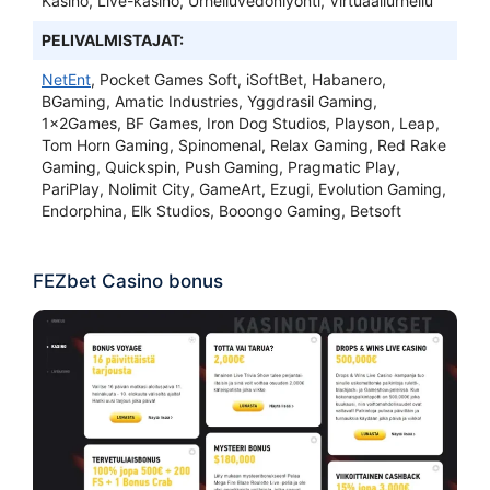
Kasino, Live-kasino, Urheiluvedonlyönti, Virtuaaliurheilu
PELIVALMISTAJAT:
NetEnt
, Pocket Games Soft, iSoftBet, Habanero,
BGaming, Amatic Industries, Yggdrasil Gaming,
1x2Games, BF Games, Iron Dog Studios, Playson, Leap,
Tom Horn Gaming, Spinomenal, Relax Gaming, Red Rake
Gaming, Quickspin, Push Gaming, Pragmatic Play,
PariPlay, Nolimit City, GameArt, Ezugi, Evolution Gaming,
Endorphina, Elk Studios, Booongo Gaming, Betsoft
FEZbet Casino bonus