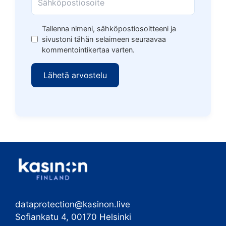
Tallenna nimeni, sähköpostiosoitteeni ja
sivustoni tähän selaimeen seuraavaa
kommentointikertaa varten.
dataprotection@kasinon.live
Sofiankatu 4, 00170 Helsinki