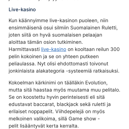
Live-kasino
Kun käännyimme live-kasinon puoleen, niin
ensimmäisenä osui silmiin Suomalainen Ruletti,
joten siitä on hyvä suomalaisen pelaajan
aloittaa tämän osion tutkiminen.
Harmittavasti
live-kasino
on kooltaan reilun 300
pelin kokoinen ja se on yhteen putkeen
peliaulassa. Nyt olisi ehdottomasti toivonut
jonkinlaista alakategoria -systeemiä ratkaisuksi.
Kokoelman kärkinimi on täälläkin Evolution,
mutta sitä haastaa myös muutama muu pelitalo.
Se on koostettu hyvin perinteisesti eli sitä
edustavat baccarat, blackjack sekä ruletti ja
erilaiset noppapelit. Viihdepelejä on myös
melkoinen valikoima, sillä Game show -
pelit lisääntyvät kerta kerralta.