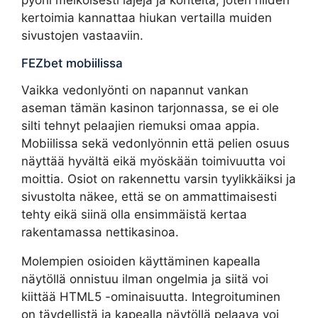
kertoimia kannattaa hiukan vertailla muiden
sivustojen vastaaviin.
FEZbet mobiilissa
Vaikka vedonlyönti on napannut vankan
aseman tämän kasinon tarjonnassa, se ei ole
silti tehnyt pelaajien riemuksi omaa appia.
Mobiilissa sekä vedonlyönnin että pelien osuus
näyttää hyvältä eikä myöskään toimivuutta voi
moittia. Osiot on rakennettu varsin tyylikkäiksi ja
sivustolta näkee, että se on ammattimaisesti
tehty eikä siinä olla ensimmäistä kertaa
rakentamassa nettikasinoa.
Molempien osioiden käyttäminen kapealla
näytöllä onnistuu ilman ongelmia ja siitä voi
kiittää HTML5 -ominaisuutta. Integroituminen
on täydellistä ja kapealla näytöllä pelaava voi