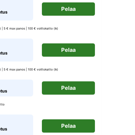
Pelaa
etus
a) | 5 € max panos | 100 € voittokatto (ik)
Pelaa
etus
a) | 5 € max panos | 100 € voittokatto (ik)
Pelaa
etus
atto
Pelaa
etus