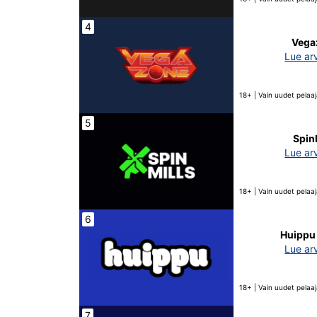
4
Vega
Lue ar
18+ | Vain uudet pelaaja
5
Spin
Lue ar
18+ | Vain uudet pelaaja
6
Huippu
Lue ar
18+ | Vain uudet pelaaja
7