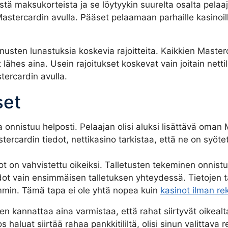
tä maksukorteista ja se löytyykin suurelta osalta pelaaj
astercardin avulla. Pääset pelaamaan parhaille kasinoill
usten lunastuksia koskevia rajoitteita. Kaikkien Masterc
 lähes aina. Usein rajoitukset koskevat vain joitain nett
stercardin avulla.
set
onnistuu helposti. Pelaajan olisi aluksi lisättävä oman 
ercardin tiedot, nettikasino tarkistaa, että ne on syötet
dot on vahvistettu oikeiksi. Talletusten tekeminen onnist
iedot vain ensimmäisen talletuksen yhteydessä. Tietojen t
min. Tämä tapa ei ole yhtä nopea kuin
kasinot ilman rek
 kannattaa aina varmistaa, että rahat siirtyvät oikealta 
 Jos haluat siirtää rahaa pankkitililtä, olisi sinun valittav