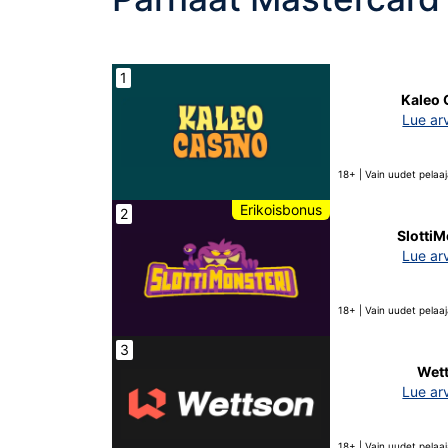
1
Kaleo 
Lue ar
18+ | Vain uudet pelaaja
Erikoisbonus
2
SlottiM
Lue ar
18+ | Vain uudet pelaaj
3
Wet
Lue ar
18+ | Vain uudet pelaaja