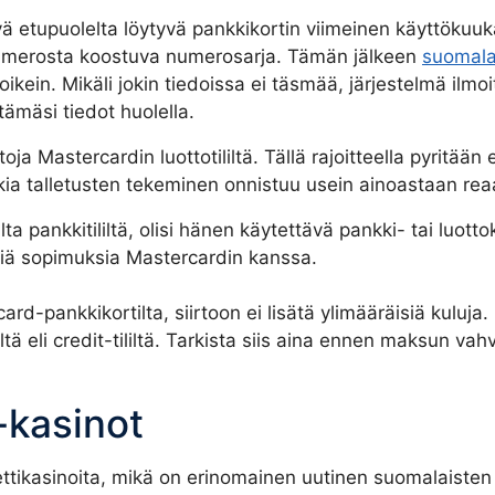
ävä etupuolelta löytyvä pankkikortin viimeinen käyttökuu
umerosta koostuva numerosarja. Tämän jälkeen
suomala
 oikein. Mikäli jokin tiedoissa ei täsmää, järjestelmä ilm
tämäsi tiedot huolella.
toja Mastercardin luottotililtä. Tällä rajoitteella pyritää
ia talletusten tekeminen onnistuu usein ainoastaan reaal
ta pankkitililtä, olisi hänen käytettävä pankki- tai luott
tyviä sopimuksia Mastercardin kanssa.
ard-pankkikortilta, siirtoon ei lisätä ylimääräisiä kuluja. 
ä eli credit-tililtä. Tarkista siis aina ennen maksun vahv
-kasinot
ttikasinoita, mikä on erinomainen uutinen suomalaiste