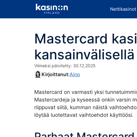
Siirry
Nettikasinot
sisältöön
Mastercard kasi
kansainvälisellä
Viimeksi päivitetty: 30.12.2025
Kirjoittanut:
Aino
Mastercard on varmasti yksi tunnetuimmist
Mastercardeja ja kyseessä onkin varsin mo
riippuvat siitä, kumman näistä vaihtoehdo
löytää luotettavat vaihtoehdot käyttöösi.
Parhaat Mastercard