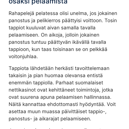
osaksi pelaamista
Rahapelejä pelatessa olisi unelma, jos jokainen
panostus ja pelikierros päättyisi voittoon. Tosin
tappiot kuuluvat aivan samalla tavalla
pelaamiseen. On aikoja, jolloin jokainen
panostus tuntuu päättyvän ikävällä tavalla
tappioon, kun taas toisinaan se on pelkkää
voitonjuhlaa.
Tappiota lähdetään herkästi tavoittelemaan
takaisin ja pian huomaa olevansa entistä
enemmän tappiolla. Parhaat suomalaiset
nettikasinot ovat kehittäneet toimintoja, jotka
ovat suurena apuna pelaamisen hallinnassa.
Näitä kannattaa ehdottomasti hyödyntää. Voit
asettaa muun muassa päivittäiset tappio-,
panostus- ja aikarajat pelaamiseen.