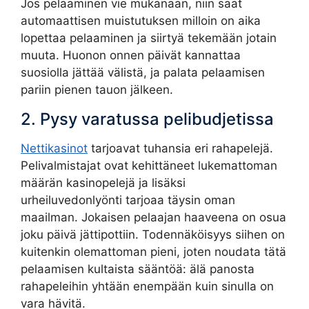
Jos pelaaminen vie mukanaan, niin saat
automaattisen muistutuksen milloin on aika
lopettaa pelaaminen ja siirtyä tekemään jotain
muuta. Huonon onnen päivät kannattaa
suosiolla jättää välistä, ja palata pelaamisen
pariin pienen tauon jälkeen.
2. Pysy varatussa pelibudjetissa
Nettikasinot
tarjoavat tuhansia eri rahapelejä.
Pelivalmistajat ovat kehittäneet lukemattoman
määrän kasinopelejä ja lisäksi
urheiluvedonlyönti tarjoaa täysin oman
maailman. Jokaisen pelaajan haaveena on osua
joku päivä jättipottiin. Todennäköisyys siihen on
kuitenkin olemattoman pieni, joten noudata tätä
pelaamisen kultaista sääntöä: älä panosta
rahapeleihin yhtään enempään kuin sinulla on
vara hävitä.