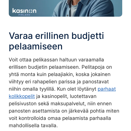
Varaa erillinen budjetti
pelaamiseen
Voit ottaa pelikassan haltuun varaamalla
erillisen budjetin pelaamiseen. Pelitapoja on
yhtä monta kuin pelaajiakin, koska jokainen
viihtyy eri rahapelien parissa ja panostavat
niihin omalla tyylillä. Kun olet löytänyt
parhaat
kolikkopelit
ja kasinopelit, luotettavan
pelisivuston sekä maksupalvelut, niin ennen
panosten asettamista on järkevää pohtia miten
voit kontrolloida omaa pelaamista parhaalla
mahdollisella tavalla.