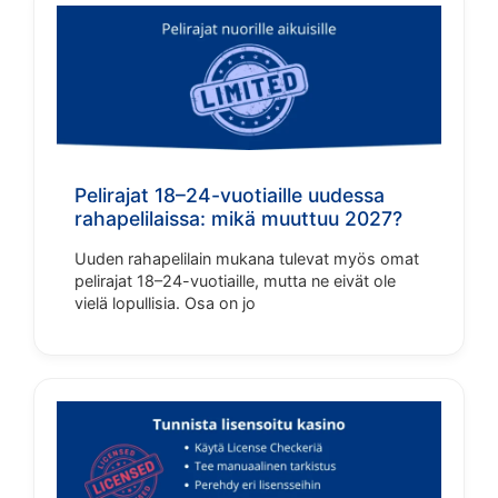
Pelirajat 18–24-vuotiaille uudessa
rahapelilaissa: mikä muuttuu 2027?
Uuden rahapelilain mukana tulevat myös omat
pelirajat 18–24-vuotiaille, mutta ne eivät ole
vielä lopullisia. Osa on jo