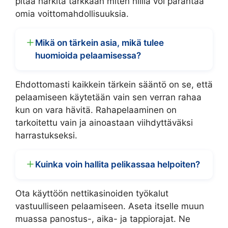
pitää harkita tarkkaan miten niillä voi parantaa
omia voittomahdollisuuksia.
Mikä on tärkein asia, mikä tulee
huomioida pelaamisessa?
Ehdottomasti kaikkein tärkein sääntö on se, että
pelaamiseen käytetään vain sen verran rahaa
kun on vara hävitä. Rahapelaaminen on
tarkoitettu vain ja ainoastaan viihdyttäväksi
harrastukseksi.
Kuinka voin hallita pelikassaa helpoiten?
Ota käyttöön nettikasinoiden työkalut
vastuulliseen pelaamiseen. Aseta itselle muun
muassa panostus-, aika- ja tappiorajat. Ne