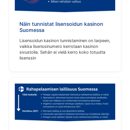
Näin tunnistat lisensoidun kasinon
Suomessa
Lisensoidun kasinon tunnistaminen on tarpeen,
vaikka lisenssinumero kerrotaan kasinon
sivustolla. Sehän ei vielä kerro koko totuutta
lisenssin