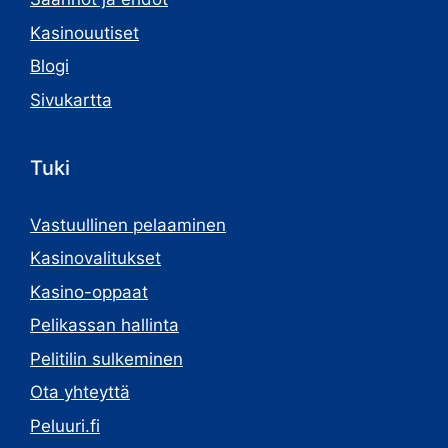
Kasinouutiset
Blogi
Sivukartta
Tuki
Vastuullinen pelaaminen
Kasinovalitukset
Kasino-oppaat
Pelikassan hallinta
Pelitilin sulkeminen
Ota yhteyttä
Peluuri.fi