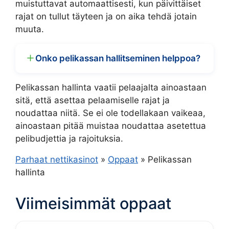
muistuttavat automaattisesti, kun päivittäiset
rajat on tullut täyteen ja on aika tehdä jotain
muuta.
Onko pelikassan hallitseminen helppoa?
Pelikassan hallinta vaatii pelaajalta ainoastaan
sitä, että asettaa pelaamiselle rajat ja
noudattaa niitä. Se ei ole todellakaan vaikeaa,
ainoastaan pitää muistaa noudattaa asetettua
pelibudjettia ja rajoituksia.
Parhaat nettikasinot
»
Oppaat
»
Pelikassan
hallinta
Viimeisimmät oppaat