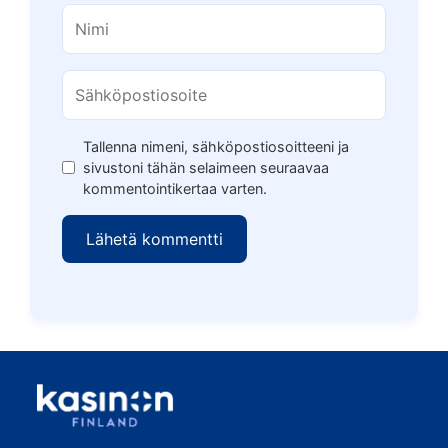
Nimi
Sähköpostiosoite
Tallenna nimeni, sähköpostiosoitteeni ja
sivustoni tähän selaimeen seuraavaa
kommentointikertaa varten.