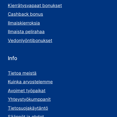
Kierrätysvapaat bonukset
Cashback bonus
Ilmaiskierroksia
Ilmaista pelirahaa
Vedonlyöntibonukset
Info
Tietoa meistä
Kuinka arvostelemme
Avoimet työpaikat
Yhteystyökumppanit
Tietosuojakäytäntö
Säännöt ja ehdot