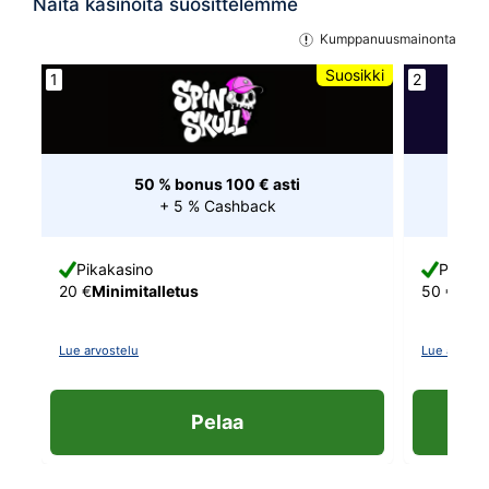
Näitä kasinoita suosittelemme
Kumppanuusmainonta
Suosikki
1
2
50 % bonus 100 € asti
+ 5 % Cashback
Pikakasino
Pikaka
20 €
Minimitalletus
50 €
Mini
Lue arvostelu
Lue arvoste
Pelaa