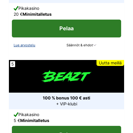
Pikakasino
20 €
Minimitalletus
Pelaa
Lue arvostelu
Säännöt & ehdot
Uutta meillä
5
100 % bonus 100 € asti
+ VIP-klubi
Pikakasino
5 €
Minimitalletus