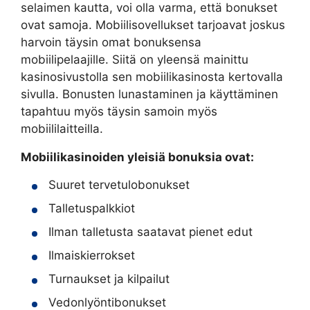
selaimen kautta, voi olla varma, että bonukset
ovat samoja. Mobiilisovellukset tarjoavat joskus
harvoin täysin omat bonuksensa
mobiilipelaajille. Siitä on yleensä mainittu
kasinosivustolla sen mobiilikasinosta kertovalla
sivulla. Bonusten lunastaminen ja käyttäminen
tapahtuu myös täysin samoin myös
mobiililaitteilla.
Mobiilikasinoiden yleisiä bonuksia ovat:
Suuret tervetulobonukset
Talletuspalkkiot
Ilman talletusta saatavat pienet edut
Ilmaiskierrokset
Turnaukset ja kilpailut
Vedonlyöntibonukset