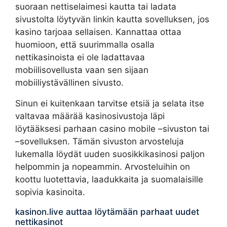
suoraan nettiselaimesi kautta tai ladata
sivustolta löytyvän linkin kautta sovelluksen, jos
kasino tarjoaa sellaisen. Kannattaa ottaa
huomioon, että suurimmalla osalla
nettikasinoista ei ole ladattavaa
mobiilisovellusta vaan sen sijaan
mobiiliystävällinen sivusto.
Sinun ei kuitenkaan tarvitse etsiä ja selata itse
valtavaa määrää kasinosivustoja läpi
löytääksesi parhaan casino mobile –sivuston tai
–sovelluksen. Tämän sivuston arvosteluja
lukemalla löydät uuden suosikkikasinosi paljon
helpommin ja nopeammin. Arvosteluihin on
koottu luotettavia, laadukkaita ja suomalaisille
sopivia kasinoita.
kasinon.live auttaa löytämään parhaat uudet
nettikasinot