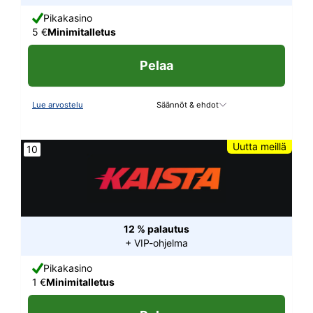
Pikakasino
5 €
Minimitalletus
Pelaa
Lue arvostelu
Säännöt & ehdot
Uutta meillä
10
12 % palautus
+ VIP-ohjelma
Pikakasino
1 €
Minimitalletus