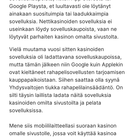
Google Playsta, et luultavasti ole löytänyt
ainakaan suosituimpia tai laadukkaimpia
sovelluksia. Nettikasinoiden sovelluksia ei
useinkaan löydy sovelluskaupoista, vaan ne
löytyvät parhaiten kasinon omalta sivustolta.
Vielä muutama vuosi sitten kasinoiden
sovelluksia oli ladattavana sovelluskaupoissa,
mutta tämän jälkeen niin Google kuin Applekin
ovat kieltäneet rahapelisovellusten tarjoamisen
kauppapaikoistaan. Siihen saattaa olla syynä
Yhdysvaltojen tiukka rahapelilainsäädäntö. On
silti täysin laillista ladata näitä sovelluksia
kasinoiden omilta sivustoilta ja pelata
sovelluksissa.
Mene siis mobiililaitteellasi suoraan kasinon
omalle sivustolle, jossa voit käyttää kasinoa