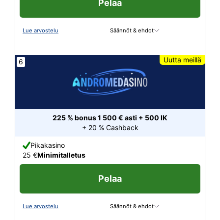
Pelaa
Lue arvostelu
Säännöt & ehdot
Uutta meillä
6
225 % bonus 1 500 € asti + 500 IK
+ 20 % Cashback
Pikakasino
25 €
Minimitalletus
Pelaa
Lue arvostelu
Säännöt & ehdot