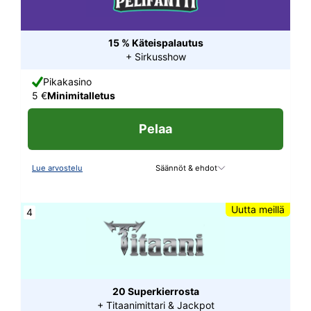
15 % Käteispalautus
+ Sirkusshow
Pikakasino
5 €
Minimitalletus
Pelaa
Lue arvostelu
Säännöt & ehdot
Uutta meillä
4
20 Superkierrosta
+ Titaanimittari & Jackpot