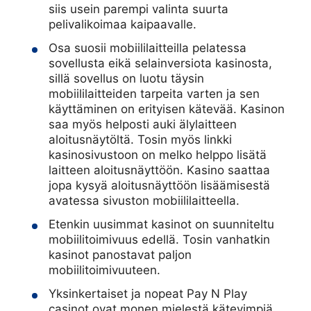
siis usein parempi valinta suurta
pelivalikoimaa kaipaavalle.
Osa suosii mobiililaitteilla pelatessa
sovellusta eikä selainversiota kasinosta,
sillä sovellus on luotu täysin
mobiililaitteiden tarpeita varten ja sen
käyttäminen on erityisen kätevää. Kasinon
saa myös helposti auki älylaitteen
aloitusnäytöltä. Tosin myös linkki
kasinosivustoon on melko helppo lisätä
laitteen aloitusnäyttöön. Kasino saattaa
jopa kysyä aloitusnäyttöön lisäämisestä
avatessa sivuston mobiililaitteella.
Etenkin uusimmat kasinot on suunniteltu
mobiilitoimivuus edellä. Tosin vanhatkin
kasinot panostavat paljon
mobiilitoimivuuteen.
Yksinkertaiset ja nopeat Pay N Play
casinot ovat monen mielestä kätevimpiä