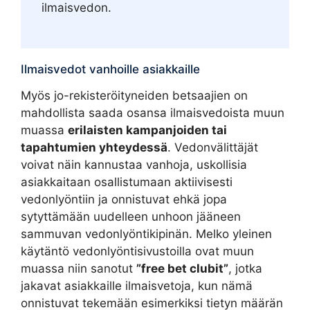
ilmaisvedon.
Ilmaisvedot vanhoille asiakkaille
Myös jo-rekisteröityneiden betsaajien on
mahdollista saada osansa ilmaisvedoista muun
muassa
erilaisten kampanjoiden tai
tapahtumien yhteydessä
. Vedonvälittäjät
voivat näin kannustaa vanhoja, uskollisia
asiakkaitaan osallistumaan aktiivisesti
vedonlyöntiin ja onnistuvat ehkä jopa
sytyttämään uudelleen unhoon jääneen
sammuvan vedonlyöntikipinän. Melko yleinen
käytäntö vedonlyöntisivustoilla ovat muun
muassa niin sanotut
”free bet clubit”
, jotka
jakavat asiakkaille ilmaisvetoja, kun nämä
onnistuvat tekemään esimerkiksi tietyn määrän