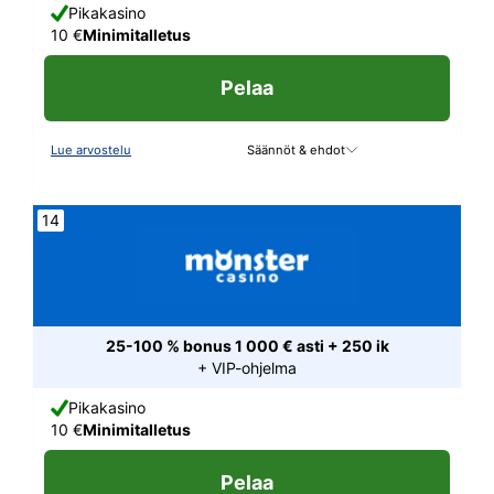
Pikakasino
10 €
Minimitalletus
Pelaa
Lue arvostelu
Säännöt & ehdot
14
25-100 % bonus 1 000 € asti + 250 ik
+ VIP-ohjelma
Pikakasino
10 €
Minimitalletus
Pelaa