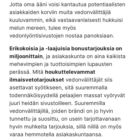
Jotta oma ääni voisi kantautua potentiaalisten
asiakkaiden korviin muita vedonvälittäjiä
kuuluvammin, eikä vastaavanlaisesti hukkuisi
melun mereen, tulee myös
vedonlyöntisivustojen nostaa panoksiaan.
Erikokoisia ja -laajuisia bonustarjouksia on
miljoonittain
, ja asiakaskunta on aina kaikista
mehevimpien ja tuottoisimpien lupausten
perässä. Mitä
houkuttelevammat
ilmaisvetotarjoukset
vedonvälittäjät siis
asettavat syötikseen, sitä suuremmalla
todennäköisyydellä pelaajien massat vyöryvät
juuri heidän sivustoilleen. Suuremmilla
vedonvälittäjillä, joiden brändi on jo hyvin
tunnettu ja suosittu, on usein tarjottavanaan
hyvin muhkeita tarjouksia, sillä niillä on myös
varaa hemmotella asiakaskuntaansa.