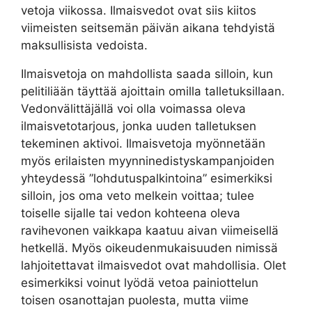
vetoja viikossa. Ilmaisvedot ovat siis kiitos
viimeisten seitsemän päivän aikana tehdyistä
maksullisista vedoista.
Ilmaisvetoja on mahdollista saada silloin, kun
pelitiliään täyttää ajoittain omilla talletuksillaan.
Vedonvälittäjällä voi olla voimassa oleva
ilmaisvetotarjous, jonka uuden talletuksen
tekeminen aktivoi. Ilmaisvetoja myönnetään
myös erilaisten myynninedistyskampanjoiden
yhteydessä ”lohdutuspalkintoina” esimerkiksi
silloin, jos oma veto melkein voittaa; tulee
toiselle sijalle tai vedon kohteena oleva
ravihevonen vaikkapa kaatuu aivan viimeisellä
hetkellä. Myös oikeudenmukaisuuden nimissä
lahjoitettavat ilmaisvedot ovat mahdollisia. Olet
esimerkiksi voinut lyödä vetoa painiottelun
toisen osanottajan puolesta, mutta viime