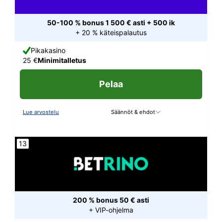
50-100 % bonus 1 500 € asti + 500 ik
+ 20 % käteispalautus
Pikakasino
25 €
Minimitalletus
Pelaa
Lue arvostelu
Säännöt & ehdot
13
200 % bonus 50 € asti
+ VIP-ohjelma