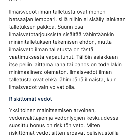
Ilmaisvedot ilman talletusta ovat monen
betsaajan lemppari, sillä niihin ei sisälly lainkaan
talletuksen pakkoa. Suurin osa
ilmaisvetotarjouksista sisältää vähintäänkin
minimitalletuksen tekemisen ehdon, mutta
ilmaisveto ilman talletusta on tästä
vaatimuksesta vapautunut. Tällöin asiakkaan
itse peliin laittama raha tai panos on todellakin
minimaalinen: olematon. Ilmaisvedot ilman
talletusta ovat ehkä lähimpänä ilmaista, kuin
ilmaisvedot vain voivat olla.
Riskittömät vedot
Yksi toinen mainitsemisen arvoinen,
vedonvälittäjien ja vedonlyöjien keskuudessa
suosittu bonus on riskitön veto. Miten
riskittömät vedot sitten eroavat pelisivustoilla