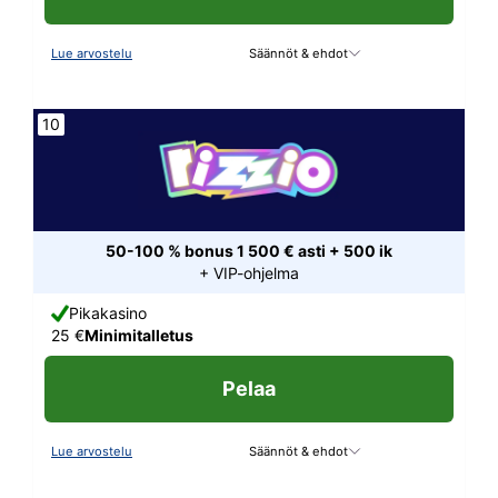
Lue arvostelu
Säännöt & ehdot
10
50-100 % bonus 1 500 € asti + 500 ik
+ VIP-ohjelma
Pikakasino
25 €
Minimitalletus
Pelaa
Lue arvostelu
Säännöt & ehdot