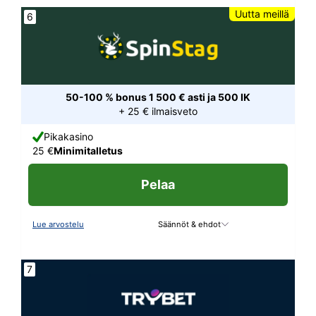
Uutta meillä
6
50-100 % bonus 1 500 € asti ja 500 IK
+ 25 € ilmaisveto
Pikakasino
25 €
Minimitalletus
Pelaa
Lue arvostelu
Säännöt & ehdot
7