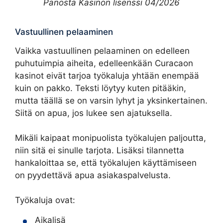
Panosta Kasinon lisenssi 04/2026
Vastuullinen pelaaminen
Vaikka vastuullinen pelaaminen on edelleen
puhutuimpia aiheita, edelleenkään Curacaon
kasinot eivät tarjoa työkaluja yhtään enempää
kuin on pakko. Teksti löytyy kuten pitääkin,
mutta täällä se on varsin lyhyt ja yksinkertainen.
Siitä on apua, jos lukee sen ajatuksella.
Mikäli kaipaat monipuolista työkalujen paljoutta,
niin sitä ei sinulle tarjota. Lisäksi tilannetta
hankaloittaa se, että työkalujen käyttämiseen
on pyydettävä apua asiakaspalvelusta.
Työkaluja ovat:
Aikalisä