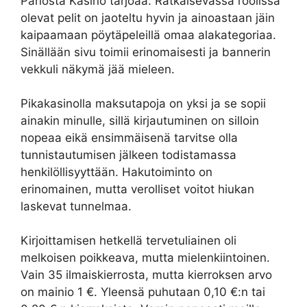
Panosta Kasino tarjoaa. Ratkaisevassa roolissa
olevat pelit on jaoteltu hyvin ja ainoastaan jäin
kaipaamaan pöytäpeleillä omaa alakategoriaa.
Sinällään sivu toimii erinomaisesti ja bannerin
vekkuli näkymä jää mieleen.
Pikakasinolla maksutapoja on yksi ja se sopii
ainakin minulle, sillä kirjautuminen on silloin
nopeaa eikä ensimmäisenä tarvitse olla
tunnistautumisen jälkeen todistamassa
henkilöllisyyttään. Hakutoiminto on
erinomainen, mutta verolliset voitot hiukan
laskevat tunnelmaa.
Kirjoittamisen hetkellä tervetuliainen oli
melkoisen poikkeava, mutta mielenkiintoinen.
Vain 35 ilmaiskierrosta, mutta kierroksen arvo
on mainio 1 €. Yleensä puhutaan 0,10 €:n tai