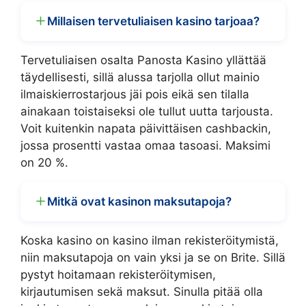
Millaisen tervetuliaisen kasino tarjoaa?
Tervetuliaisen osalta Panosta Kasino yllättää
täydellisesti, sillä alussa tarjolla ollut mainio
ilmaiskierrostarjous jäi pois eikä sen tilalla
ainakaan toistaiseksi ole tullut uutta tarjousta.
Voit kuitenkin napata päivittäisen cashbackin,
jossa prosentti vastaa omaa tasoasi. Maksimi
on 20 %.
Mitkä ovat kasinon maksutapoja?
Koska kasino on kasino ilman rekisteröitymistä,
niin maksutapoja on vain yksi ja se on Brite. Sillä
pystyt hoitamaan rekisteröitymisen,
kirjautumisen sekä maksut. Sinulla pitää olla