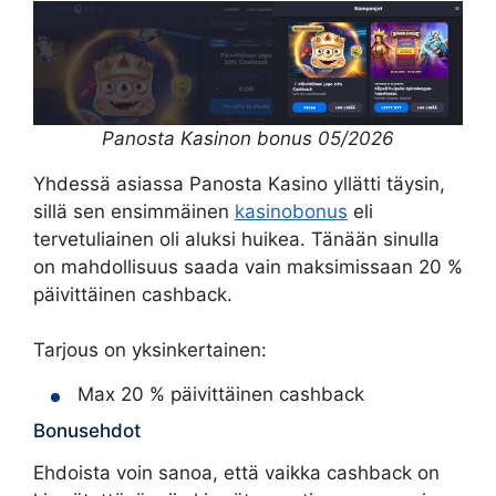
Panosta Kasinon bonus 05/2026
Yhdessä asiassa Panosta Kasino yllätti täysin,
sillä sen ensimmäinen
kasinobonus
eli
tervetuliainen oli aluksi huikea. Tänään sinulla
on mahdollisuus saada vain maksimissaan 20 %
päivittäinen cashback.
Tarjous on yksinkertainen:
Max 20 % päivittäinen cashback
Bonusehdot
Ehdoista voin sanoa, että vaikka cashback on