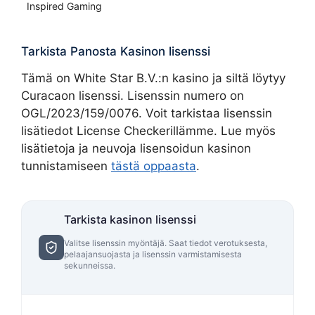
Inspired Gaming
Tarkista Panosta Kasinon lisenssi
Tämä on White Star B.V.:n kasino ja siltä löytyy
Curacaon lisenssi. Lisenssin numero on
OGL/2023/159/0076. Voit tarkistaa lisenssin
lisätiedot License Checkerillämme. Lue myös
lisätietoja ja neuvoja lisensoidun kasinon
tunnistamiseen
tästä oppaasta
.
Tarkista kasinon lisenssi
Valitse lisenssin myöntäjä. Saat tiedot verotuksesta,
pelaajansuojasta ja lisenssin varmistamisesta
sekunneissa.