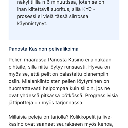
näkyi tilillä n 6 minuutissa, joten se on
ihan kiitettävä suoritus, sillä KYC -
prosessi ei vielä tässä siirrossa
käynnistynyt.
Panosta Kasinon pelivalikoima
Pelien määrässä Panosta Kasino ei ainakaan
pihtaile, sillä niitä löytyy runsaasti. Hyvää on
myös se, että pelit on palasteltu pienempiin
osiin. Mielenkiintoisten pelien löytyminen on
huomattavasti helpompaa kuin silloin, jos ne
ovat yhdessä pitkässä pötkössä. Progressiivisia
jättipotteja on myös tarjonnassa.
Millaisia pelejä on tarjolla? Kolikkopelit ja live-
kasino ovat saaneet seurakseen myös kenoa,