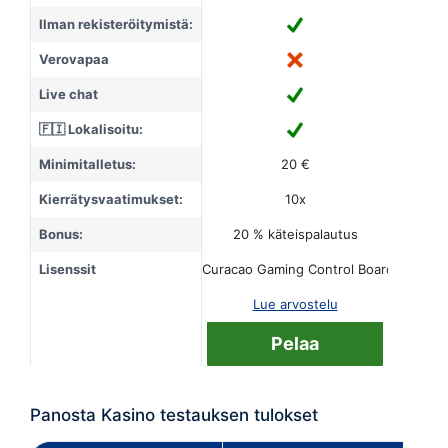
Ilman rekisteröitymistä:
Verovapaa
Live chat
🇫🇮 Lokalisoitu:
Minimitalletus:
20 €
Kierrätysvaatimukset:
10x
Bonus:
20 % käteispalautus
250 
Lisenssit
Curacao Gaming Control Board
Malta
Lue arvostelu
L
Pelaa
Panosta Kasino testauksen tulokset