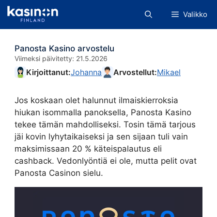
Siirry
Valikko
sisältöön
Panosta Kasino arvostelu
Viimeksi päivitetty: 21.5.2026
Kirjoittanut:
Johanna
Arvostellut:
Mikael
Jos koskaan olet halunnut ilmaiskierroksia
hiukan isommalla panoksella, Panosta Kasino
tekee tämän mahdolliseksi. Tosin tämä tarjous
jäi kovin lyhytaikaiseksi ja sen sijaan tuli vain
maksimissaan 20 % käteispalautus eli
cashback. Vedonlyöntiä ei ole, mutta pelit ovat
Panosta Casinon sielu.