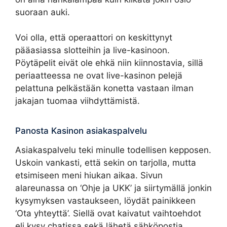
suoraan auki.
Voi olla, että operaattori on keskittynyt
pääasiassa slotteihin ja live-kasinoon.
Pöytäpelit eivät ole ehkä niin kiinnostavia, sillä
periaatteessa ne ovat live-kasinon pelejä
pelattuna pelkästään konetta vastaan ilman
jakajan tuomaa viihdyttämistä.
Panosta Kasinon asiakaspalvelu
Asiakaspalvelu teki minulle todellisen kepposen.
Uskoin vankasti, että sekin on tarjolla, mutta
etsimiseen meni hiukan aikaa. Sivun
alareunassa on ‘Ohje ja UKK’ ja siirtymällä jonkin
kysymyksen vastaukseen, löydät painikkeen
‘Ota yhteyttä’. Siellä ovat kaivatut vaihtoehdot
eli kysy chatissa sekä lähetä sähköpostia.