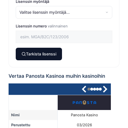
Lisenssin myöntäjä
Lisenssin numero
valinnainen
Tarkista lisenssi
Vertaa Panosta Kasinoa muihin kasinoihin
Nimi
Panosta Kasino
Perustettu
03/2026