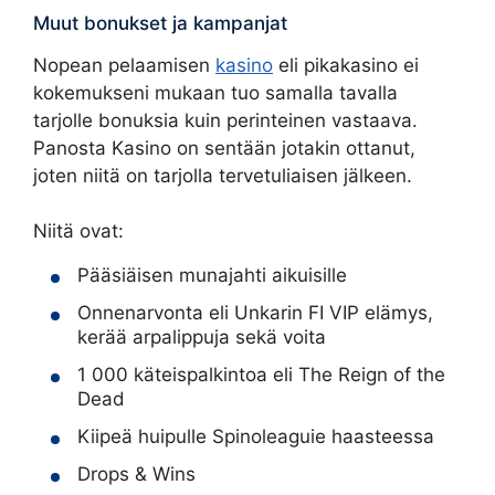
Muut bonukset ja kampanjat
Nopean pelaamisen
kasino
eli pikakasino ei
kokemukseni mukaan tuo samalla tavalla
tarjolle bonuksia kuin perinteinen vastaava.
Panosta Kasino on sentään jotakin ottanut,
joten niitä on tarjolla tervetuliaisen jälkeen.
Niitä ovat:
Pääsiäisen munajahti aikuisille
Onnenarvonta eli Unkarin FI VIP elämys,
kerää arpalippuja sekä voita
1 000 käteispalkintoa eli The Reign of the
Dead
Kiipeä huipulle Spinoleaguie haasteessa
Drops & Wins