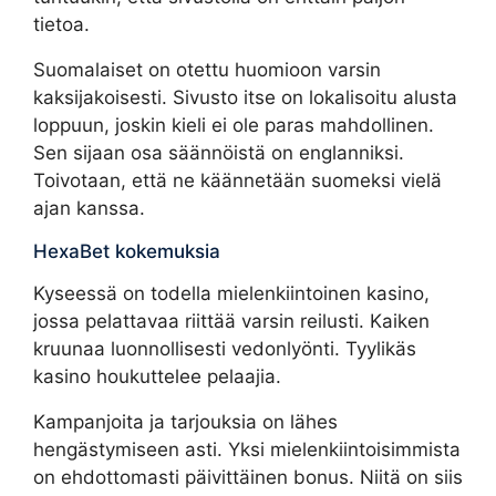
tietoa.
Suomalaiset on otettu huomioon varsin
kaksijakoisesti. Sivusto itse on lokalisoitu alusta
loppuun, joskin kieli ei ole paras mahdollinen.
Sen sijaan osa säännöistä on englanniksi.
Toivotaan, että ne käännetään suomeksi vielä
ajan kanssa.
HexaBet kokemuksia
Kyseessä on todella mielenkiintoinen kasino,
jossa pelattavaa riittää varsin reilusti. Kaiken
kruunaa luonnollisesti vedonlyönti. Tyylikäs
kasino houkuttelee pelaajia.
Kampanjoita ja tarjouksia on lähes
hengästymiseen asti. Yksi mielenkiintoisimmista
on ehdottomasti päivittäinen bonus. Niitä on siis