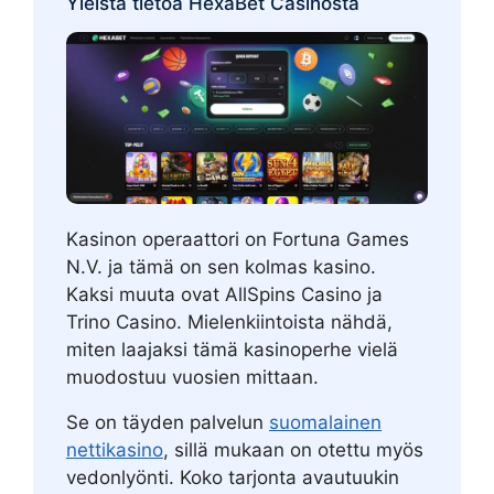
Yleistä tietoa HexaBet Casinosta
Kasinon operaattori on Fortuna Games
N.V. ja tämä on sen kolmas kasino.
Kaksi muuta ovat AllSpins Casino ja
Trino Casino. Mielenkiintoista nähdä,
miten laajaksi tämä kasinoperhe vielä
muodostuu vuosien mittaan.
Se on täyden palvelun
suomalainen
nettikasino
, sillä mukaan on otettu myös
vedonlyönti. Koko tarjonta avautuukin