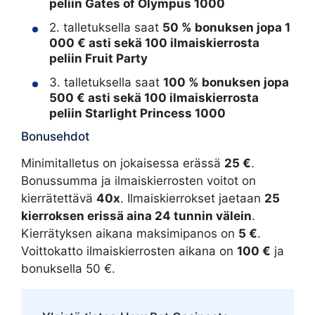
peliin Gates of Olympus 1000
2. talletuksella saat
50 % bonuksen jopa 1
000 € asti sekä 100 ilmaiskierrosta
peliin Fruit Party
3. talletuksella saat
100 % bonuksen jopa
500 € asti sekä 100 ilmaiskierrosta
peliin Starlight Princess 1000
Bonusehdot
Minimitalletus on jokaisessa erässä
25 €
.
Bonussumma ja ilmaiskierrosten voitot on
kierrätettävä
40x
. Ilmaiskierrokset jaetaan
25
kierroksen erissä aina 24 tunnin välein
.
Kierrätyksen aikana maksimipanos on
5 €
.
Voittokatto ilmaiskierrosten aikana on
100 €
ja
bonuksella 50 €.