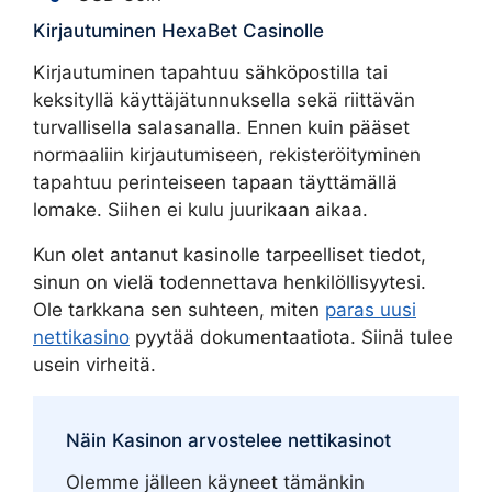
Kirjautuminen HexaBet Casinolle
Kirjautuminen tapahtuu sähköpostilla tai
keksityllä käyttäjätunnuksella sekä riittävän
turvallisella salasanalla. Ennen kuin pääset
normaaliin kirjautumiseen, rekisteröityminen
tapahtuu perinteiseen tapaan täyttämällä
lomake. Siihen ei kulu juurikaan aikaa.
Kun olet antanut kasinolle tarpeelliset tiedot,
sinun on vielä todennettava henkilöllisyytesi.
Ole tarkkana sen suhteen, miten
paras uusi
nettikasino
pyytää dokumentaatiota. Siinä tulee
usein virheitä.
Näin Kasinon arvostelee nettikasinot
Olemme jälleen käyneet tämänkin