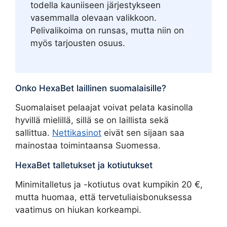
todella kauniiseen järjestykseen
vasemmalla olevaan valikkoon.
Pelivalikoima on runsas, mutta niin on
myös tarjousten osuus.
Onko HexaBet laillinen suomalaisille?
Suomalaiset pelaajat voivat pelata kasinolla
hyvillä mielillä, sillä se on laillista sekä
sallittua.
Nettikasinot
eivät sen sijaan saa
mainostaa toimintaansa Suomessa.
HexaBet talletukset ja kotiutukset
Minimitalletus ja -kotiutus ovat kumpikin 20 €,
mutta huomaa, että tervetuliaisbonuksessa
vaatimus on hiukan korkeampi.