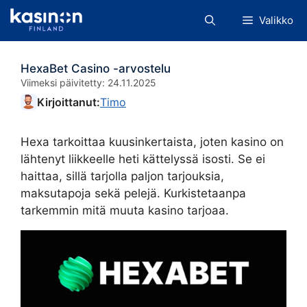
Siirry
Valikko
sisältöön
HexaBet Casino -arvostelu
Viimeksi päivitetty: 24.11.2025
Kirjoittanut:
Timo
Hexa tarkoittaa kuusinkertaista, joten kasino on
lähtenyt liikkeelle heti kättelyssä isosti. Se ei
haittaa, sillä tarjolla paljon tarjouksia,
maksutapoja sekä pelejä. Kurkistetaanpa
tarkemmin mitä muuta kasino tarjoaa.