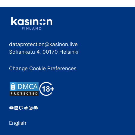
dataprotection@kasinon.live
Sofiankatu 4, 00170 Helsinki
Change Cookie Preferences
YouTube
LinkedIn
Twitch
Reddit
Instagram
Discord
English