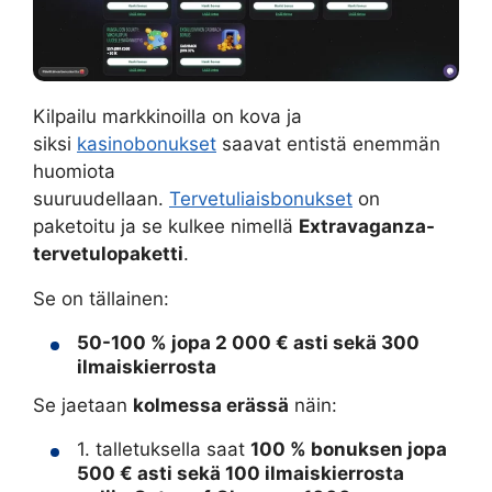
Kilpailu markkinoilla on kova ja
siksi
kasinobonukset
saavat entistä enemmän
huomiota
suuruudellaan.
Tervetuliaisbonukset
on
paketoitu ja se kulkee nimellä
Extravaganza-
tervetulopaketti
.
Se on tällainen:
50-100 % jopa 2 000 € asti sekä 300
ilmaiskierrosta
Se jaetaan
kolmessa erässä
näin:
1. talletuksella saat
100 % bonuksen jopa
500 € asti sekä 100 ilmaiskierrosta