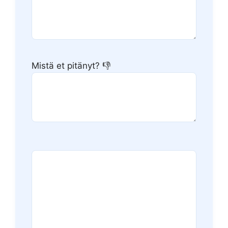
Mistä et pitänyt? 👎
Kommentti