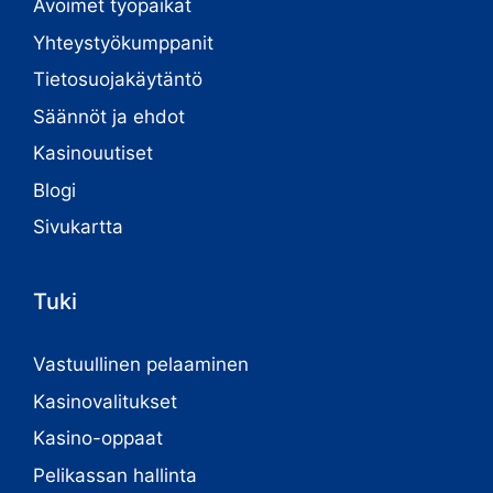
Avoimet työpaikat
Yhteystyökumppanit
Tietosuojakäytäntö
Säännöt ja ehdot
Kasinouutiset
Blogi
Sivukartta
Tuki
Vastuullinen pelaaminen
Kasinovalitukset
Kasino-oppaat
Pelikassan hallinta