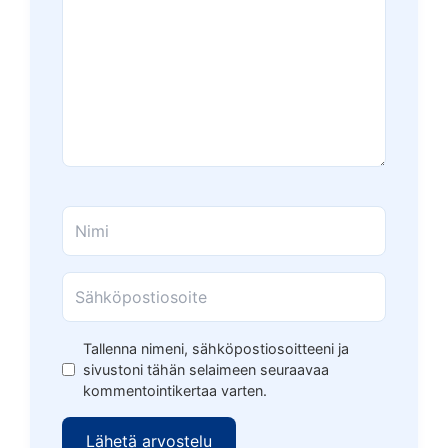
Nimi
Sähköpostiosoite
Tallenna nimeni, sähköpostiosoitteeni ja
sivustoni tähän selaimeen seuraavaa
kommentointikertaa varten.