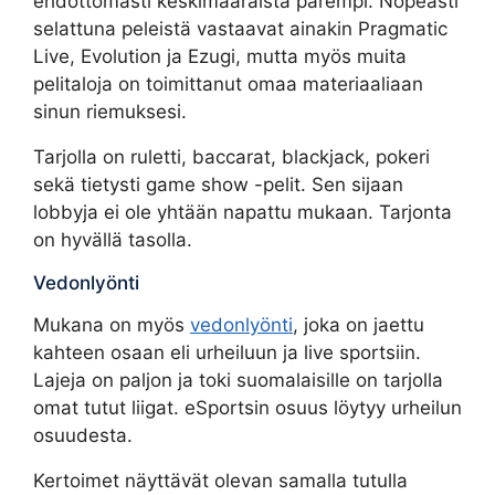
ehdottomasti keskimääräistä parempi. Nopeasti
selattuna peleistä vastaavat ainakin Pragmatic
Live, Evolution ja Ezugi, mutta myös muita
pelitaloja on toimittanut omaa materiaaliaan
sinun riemuksesi.
Tarjolla on ruletti, baccarat, blackjack, pokeri
sekä tietysti game show -pelit. Sen sijaan
lobbyja ei ole yhtään napattu mukaan. Tarjonta
on hyvällä tasolla.
Vedonlyönti
Mukana on myös
vedonlyönti
, joka on jaettu
kahteen osaan eli urheiluun ja live sportsiin.
Lajeja on paljon ja toki suomalaisille on tarjolla
omat tutut liigat. eSportsin osuus löytyy urheilun
osuudesta.
Kertoimet näyttävät olevan samalla tutulla