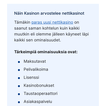
Näin Kasinon arvostelee nettikasinot
Tämäkin
paras uusi nettikasino
on
saanut saman kohtelun kuin kaikki
muutkin eli olemme jälleen käyneet läpi
kaikki sen ominaisuudet.
Tärkeimpiä ominaisuuksia ovat:
Maksutavat
Pelivalikoima
Lisenssi
Kasinobonukset
Taustaoperaattori
Asiakaspalvelu