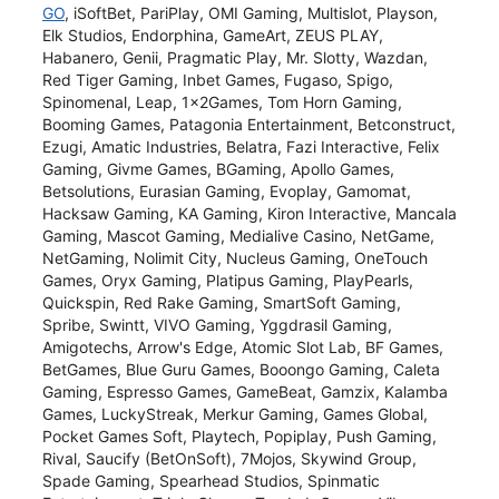
GO
, iSoftBet, PariPlay, OMI Gaming, Multislot, Playson,
Elk Studios, Endorphina, GameArt, ZEUS PLAY,
Habanero, Genii, Pragmatic Play, Mr. Slotty, Wazdan,
Red Tiger Gaming, Inbet Games, Fugaso, Spigo,
Spinomenal, Leap, 1x2Games, Tom Horn Gaming,
Booming Games, Patagonia Entertainment, Betconstruct,
Ezugi, Amatic Industries, Belatra, Fazi Interactive, Felix
Gaming, Givme Games, BGaming, Apollo Games,
Betsolutions, Eurasian Gaming, Evoplay, Gamomat,
Hacksaw Gaming, KA Gaming, Kiron Interactive, Mancala
Gaming, Mascot Gaming, Medialive Casino, NetGame,
NetGaming, Nolimit City, Nucleus Gaming, OneTouch
Games, Oryx Gaming, Platipus Gaming, PlayPearls,
Quickspin, Red Rake Gaming, SmartSoft Gaming,
Spribe, Swintt, VIVO Gaming, Yggdrasil Gaming,
Amigotechs, Arrow's Edge, Atomic Slot Lab, BF Games,
BetGames, Blue Guru Games, Booongo Gaming, Caleta
Gaming, Espresso Games, GameBeat, Gamzix, Kalamba
Games, LuckyStreak, Merkur Gaming, Games Global,
Pocket Games Soft, Playtech, Popiplay, Push Gaming,
Rival, Saucify (BetOnSoft), 7Mojos, Skywind Group,
Spade Gaming, Spearhead Studios, Spinmatic