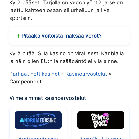
Kyllä pääset. Tarjolla on vedonlyöntiä ja se on
jaettu kahteen osaan eli urheiluun ja live
sportsiin.
Pitääkö voitoista maksaa verot?
Kyllä pitää. Sillä kasino on virallisesti Karibialla
ja näin ollen EU:n lainsäädäntö ei yllä sinne.
Parhaat nettikasinot
»
Kasinoarvostelut
»
Campeonbet
Viimeisimmät kasinoarvostelut
Andromedasino
SpinSkull Kasino