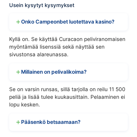
Usein kysytyt kysymykset
Onko Campeonbet luotettava kasino?
Kyllä on. Se käyttää Curacaon peliviranomaisen
myöntämää lisenssiä sekä näyttää sen
sivustonsa alareunassa.
Millainen on pelivalikoima?
Se on varsin runsas, sillä tarjolla on reilu 11 500
peliä ja lisää tulee kuukausittain. Pelaaminen ei
lopu kesken.
Pääsenkö betsaamaan?