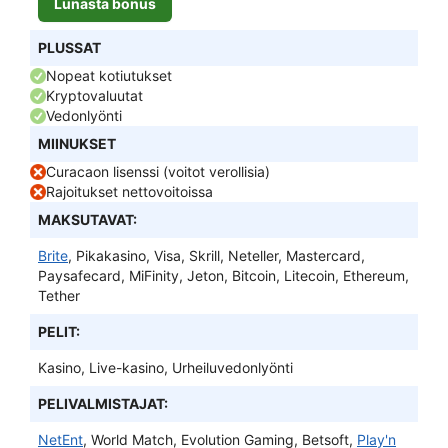
Lunasta bonus
PLUSSAT
Nopeat kotiutukset
Kryptovaluutat
Vedonlyönti
MIINUKSET
Curacaon lisenssi (voitot verollisia)
Rajoitukset nettovoitoissa
MAKSUTAVAT:
Brite
, Pikakasino, Visa, Skrill, Neteller, Mastercard,
Paysafecard, MiFinity, Jeton, Bitcoin, Litecoin, Ethereum,
Tether
PELIT:
Kasino, Live-kasino, Urheiluvedonlyönti
PELIVALMISTAJAT:
NetEnt
, World Match, Evolution Gaming, Betsoft,
Play'n