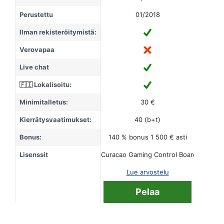
Perustettu
01/2018
Ilman rekisteröitymistä:
Verovapaa
Live chat
🇫🇮 Lokalisoitu:
Minimitalletus:
30 €
Kierrätysvaatimukset:
40 (b+t)
Bonus:
140 % bonus 1 500 € asti
Lisenssit
Curacao Gaming Control Board
Lue arvostelu
Pelaa