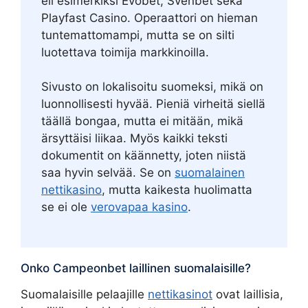
eli esimerkiksi Evobet, Svenbet sekä
Playfast Casino. Operaattori on hieman
tuntemattomampi, mutta se on silti
luotettava toimija markkinoilla.
Sivusto on lokalisoitu suomeksi, mikä on
luonnollisesti hyvää. Pieniä virheitä siellä
täällä bongaa, mutta ei mitään, mikä
ärsyttäisi liikaa. Myös kaikki teksti
dokumentit on käännetty, joten niistä
saa hyvin selvää. Se on
suomalainen
nettikasino
, mutta kaikesta huolimatta
se ei ole
verovapaa kasino
.
Onko Campeonbet laillinen suomalaisille?
Suomalaisille pelaajille
nettikasinot
ovat laillisia,