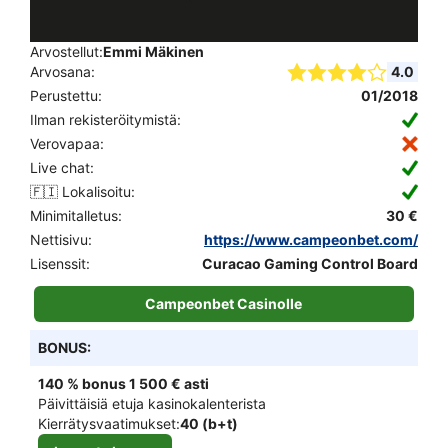
Arvostellut:
Emmi Mäkinen
Arvosana:
4.0
Perustettu:
01/2018
Ilman rekisteröitymistä:
Verovapaa:
Live chat:
🇫🇮 Lokalisoitu:
Minimitalletus:
30 €
Nettisivu:
https://www.campeonbet.com/
Lisenssit:
Curacao Gaming Control Board
Campeonbet Casinolle
BONUS:
140 % bonus 1 500 € asti
Päivittäisiä etuja kasinokalenterista
Kierrätysvaatimukset:
40 (b+t)