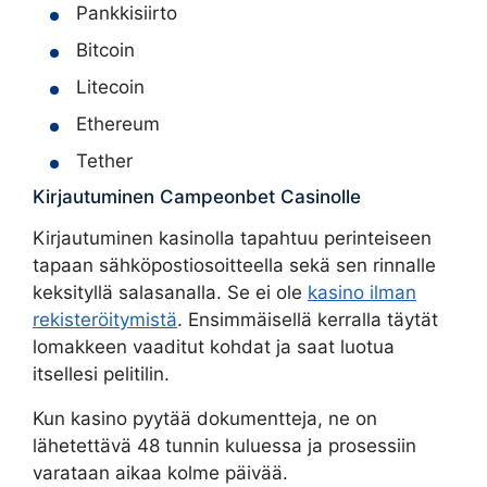
Pankkisiirto
Bitcoin
Litecoin
Ethereum
Tether
Kirjautuminen Campeonbet Casinolle
Kirjautuminen kasinolla tapahtuu perinteiseen
tapaan sähköpostiosoitteella sekä sen rinnalle
keksityllä salasanalla. Se ei ole
kasino ilman
rekisteröitymistä
. Ensimmäisellä kerralla täytät
lomakkeen vaaditut kohdat ja saat luotua
itsellesi pelitilin.
Kun kasino pyytää dokumentteja, ne on
lähetettävä 48 tunnin kuluessa ja prosessiin
varataan aikaa kolme päivää.