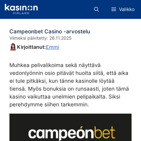
Siirry
Valikko
sisältöön
Campeonbet Casino -arvostelu
Viimeksi päivitetty: 26.11.2025
Kirjoittanut:
Emmi
Muhkea pelivalikoima sekä näyttävä
vedonlyönnin osio pitävät huolta siitä, että aika
ei tule pitkäksi, kun tänne kasinolle löytää
tiensä. Myös bonuksia on runsaasti, joten tämä
kasino vaikuttaa unelmien pelipaikalta. Siksi
perehdymme siihen tarkemmin.