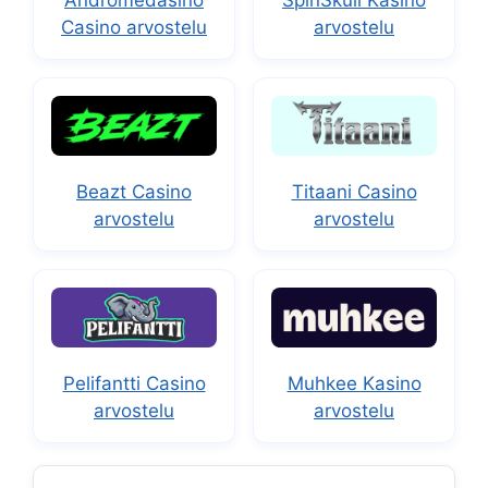
Casino arvostelu
arvostelu
Beazt Casino
Titaani Casino
arvostelu
arvostelu
Pelifantti Casino
Muhkee Kasino
arvostelu
arvostelu