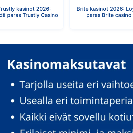
Trustly kasinot 2026:
Brite kasinot 2026: L
dä paras Trustly Casino
paras Brite casino