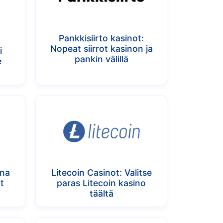
Pankkisiirto kasinot:
Nopeat siirrot kasinon ja
i
pankin välillä
e
una
Litecoin Casinot: Valitse
t
paras Litecoin kasino
täältä