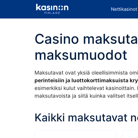
Siirry
Nettikasinot
sisältöön
Casino maksutav
maksumuodot
Maksutavat ovat yksiä oleellisimmista omin
perinteisiin ja luottokorttimaksuista k
esimerkiksi kulut vaihtelevat kasinoittain.
maksutavoista ja siitä kuinka valitset its
Kaikki maksutavat ne