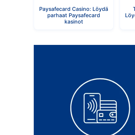
Paysafecard Casino: Löydä
parhaat Paysafecard
Löy
kasinot