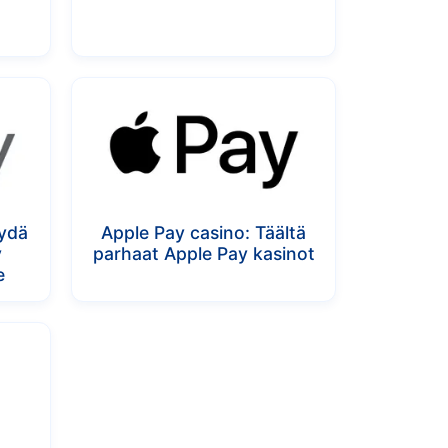
öydä
Apple Pay casino: Täältä
y
parhaat Apple Pay kasinot
e