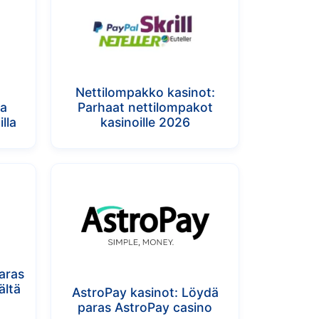
Nettilompakko kasinot:
a
Parhaat nettilompakot
illa
kasinoille 2026
aras
ältä
AstroPay kasinot: Löydä
paras AstroPay casino