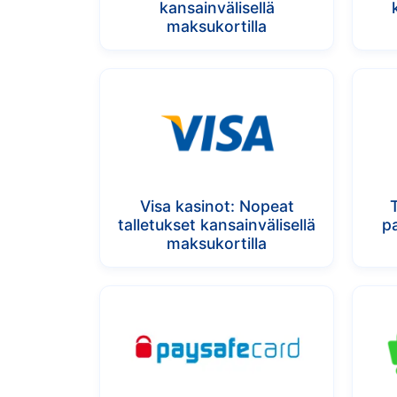
kansainvälisellä
maksukortilla
Visa kasinot: Nopeat
talletukset kansainvälisellä
p
maksukortilla