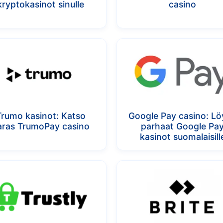
kryptokasinot sinulle
casino
Trumo kasinot: Katso
Google Pay casino: L
aras TrumoPay casino
parhaat Google Pa
kasinot suomalaisill