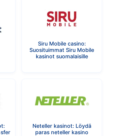
Siru Mobile casino:
Suosituimmat Siru Mobile
kasinot suomalaisille
t:
Neteller kasinot: Löydä
sfer
paras neteller kasino