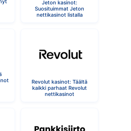
nyt
Jeton kasinot:
Suosituimmat Jeton
nettikasinot listalla
ä
inot
Revolut kasinot: Täältä
kaikki parhaat Revolut
nettikasinot