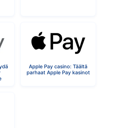
öydä
Apple Pay casino: Täältä
y
parhaat Apple Pay kasinot
e