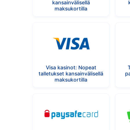
kansainvälisellä
maksukortilla
Visa kasinot: Nopeat
talletukset kansainvälisellä
p
maksukortilla