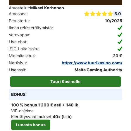
Arvostellut:
Mikael Korhonen
Arvosana:
5.0
Perustettu:
10/2025
Ilman rekisteröitymistä:
Verovapaa:
Live chat:
🇫🇮 Lokalisoitu:
Minimitalletus:
20 €
Nettisivu:
https://www.tuurikasino.com/
Lisenssit:
Malta Gaming Authority
Tuuri Kasinolle
BONUS:
100 % bonus 1 200 € asti + 140 ik
VIP-ohjelma
Kierrätysvaatimukset:
40x (t+b)
Lunasta bonus