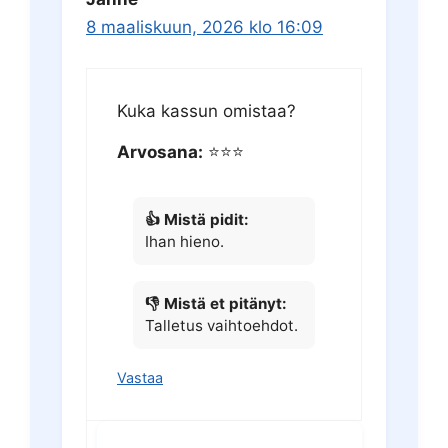
8 maaliskuun, 2026 klo 16:09
Kuka kassun omistaa?
Arvosana:
⭐⭐⭐
👍 Mistä pidit:
Ihan hieno.
👎 Mistä et pitänyt:
Talletus vaihtoehdot.
Vastaa