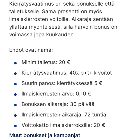
Kierrätysvaatimus on sekä bonukselle että
talletukselle. Sama prosentti on myös
ilmaiskierrosten voitoille. Aikaraja sentään
yllättää myönteisesti, sillä harvoin bonus on
voimassa jopa kuukauden.
Ehdot ovat nämä:
Minimitalletus: 20 €
Kierrätysvaatimus: 40x b+t+ik voitot
Suurin panos: kierrätyksessä 5 €
Ilmaiskierrosten arvo: 0,10 €
Bonuksen aikaraja: 30 päivää
Ilmaiskierrosten aikaraja: 72 tuntia
Voittokatto ilmaiskierroksille: 20 €
Muut bonukset ja kampanjat