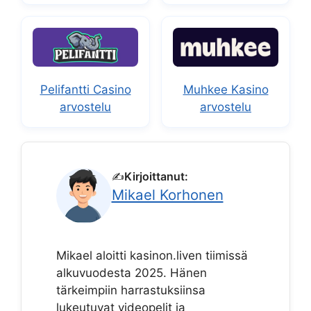
Pelifantti Casino
Muhkee Kasino
arvostelu
arvostelu
Kirjoittanut:
✍
Mikael Korhonen
Mikael aloitti kasinon.liven tiimissä
alkuvuodesta 2025. Hänen
tärkeimpiin harrastuksiinsa
lukeutuvat videopelit ja