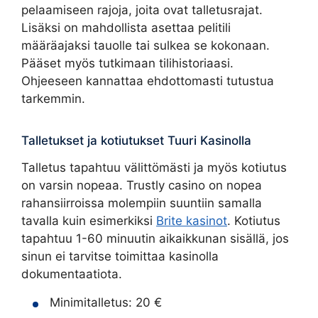
pelaamiseen rajoja, joita ovat talletusrajat.
Lisäksi on mahdollista asettaa pelitili
määräajaksi tauolle tai sulkea se kokonaan.
Pääset myös tutkimaan tilihistoriaasi.
Ohjeeseen kannattaa ehdottomasti tutustua
tarkemmin.
Talletukset ja kotiutukset Tuuri Kasinolla
Talletus tapahtuu välittömästi ja myös kotiutus
on varsin nopeaa. Trustly casino on nopea
rahansiirroissa molempiin suuntiin samalla
tavalla kuin esimerkiksi
Brite kasinot
. Kotiutus
tapahtuu 1-60 minuutin aikaikkunan sisällä, jos
sinun ei tarvitse toimittaa kasinolla
dokumentaatiota.
Minimitalletus: 20 €