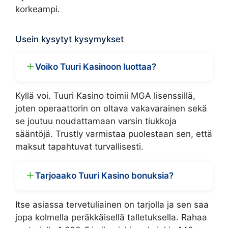
korkeampi.
Usein kysytyt kysymykset
Voiko Tuuri Kasinoon luottaa?
Kyllä voi. Tuuri Kasino toimii MGA lisenssillä,
joten operaattorin on oltava vakavarainen sekä
se joutuu noudattamaan varsin tiukkoja
sääntöjä. Trustly varmistaa puolestaan sen, että
maksut tapahtuvat turvallisesti.
Tarjoaako Tuuri Kasino bonuksia?
Itse asiassa tervetuliainen on tarjolla ja sen saa
jopa kolmella peräkkäisellä talletuksella. Rahaa