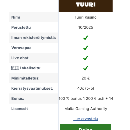
Nimi
Tuuri Kasino
F
Perustettu
10/2025
Ilman rekisteröitymistä:
Verovapaa
Live chat
🇫🇮 Lokalisoitu:
Minimitalletus:
20 €
Kierrätysvaatimukset:
40x (t+b)
Bonus:
100 % bonus 1 200 € asti + 140 ik
200 
Lisenssit
Malta Gaming Authority
Kahnawak
Lue arvostelu
L