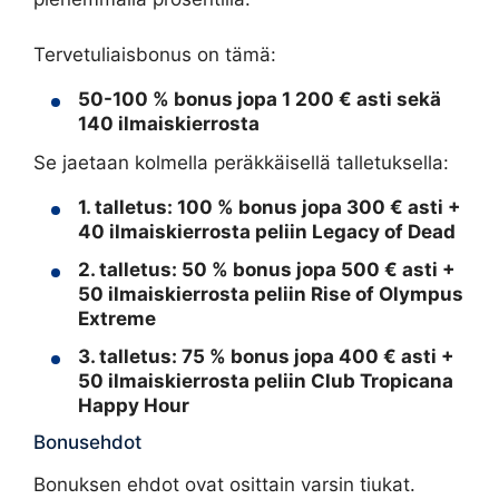
Tervetuliaisbonus on tämä:
50-100 % bonus jopa 1 200 € asti sekä
140 ilmaiskierrosta
Se jaetaan kolmella peräkkäisellä talletuksella:
1. talletus: 100 % bonus jopa 300 € asti +
40 ilmaiskierrosta peliin Legacy of Dead
2. talletus: 50 % bonus jopa 500 € asti +
50 ilmaiskierrosta peliin Rise of Olympus
Extreme
3. talletus: 75 % bonus jopa 400 € asti +
50 ilmaiskierrosta peliin Club Tropicana
Happy Hour
Bonusehdot
Bonuksen ehdot ovat osittain varsin tiukat.