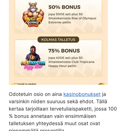
Odotetuin osio on aina
kasinobonukset
ja
varsinkin niiden suuruus sekä ehdot. Tällä
kertaa tarjoillaan tervetuliaispaketti, jossa 100
% bonus annetaan vain ensimmäisen
talletuksen yhteydessä muut osat ovat
pienemmällä prosentilla.