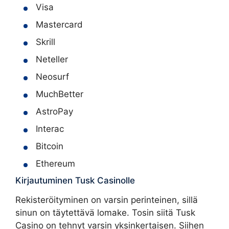
Visa
Mastercard
Skrill
Neteller
Neosurf
MuchBetter
AstroPay
Interac
Bitcoin
Ethereum
Kirjautuminen Tusk Casinolle
Rekisteröityminen on varsin perinteinen, sillä
sinun on täytettävä lomake. Tosin siitä Tusk
Casino on tehnyt varsin yksinkertaisen. Siihen