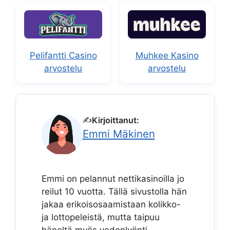
Pelifantti Casino
Muhkee Kasino
arvostelu
arvostelu
Kirjoittanut:
✍
Emmi Mäkinen
Emmi on pelannut nettikasinoilla jo
reilut 10 vuotta. Tällä sivustolla hän
jakaa erikoisosaamistaan kolikko-
ja lottopeleistä, mutta taipuu
häneltä myös vedonlyönti.