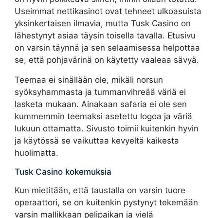
Useimmat nettikasinot ovat tehneet ulkoasuista
yksinkertaisen ilmavia, mutta Tusk Casino on
lähestynyt asiaa täysin toisella tavalla. Etusivu
on varsin täynnä ja sen selaamisessa helpottaa
se, että pohjavärinä on käytetty vaaleaa sävyä.
Teemaa ei sinällään ole, mikäli norsun
syöksyhammasta ja tummanvihreää väriä ei
lasketa mukaan. Ainakaan safaria ei ole sen
kummemmin teemaksi asetettu logoa ja väriä
lukuun ottamatta. Sivusto toimii kuitenkin hyvin
ja käytössä se vaikuttaa kevyeltä kaikesta
huolimatta.
Tusk Casino kokemuksia
Kun mietitään, että taustalla on varsin tuore
operaattori, se on kuitenkin pystynyt tekemään
varsin mallikkaan pelipaikan ja vielä