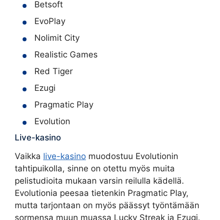
Betsoft
EvoPlay
Nolimit City
Realistic Games
Red Tiger
Ezugi
Pragmatic Play
Evolution
Live-kasino
Vaikka
live-kasino
muodostuu Evolutionin
tahtipuikolla, sinne on otettu myös muita
pelistudioita mukaan varsin reilulla kädellä.
Evolutionia peesaa tietenkin Pragmatic Play,
mutta tarjontaan on myös päässyt työntämään
sormensa muun muassa Lucky Streak ja Ezugi.