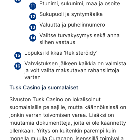
Etunimi, sukunimi, maa ja osoite
Sukupuoli ja syntymäaika
Valuutta ja puhelinnumero
Valitse turvakysymys sekä anna
siihen vastaus
Lopuksi klikkaa ‘Rekisteröidy’
Vahvistuksen jälkeen kaikkia on valmista
ja voit valita maksutavan rahansiirtoja
varten
Tusk Casino ja suomalaiset
Sivuston Tusk Casino on lokalisoinut
suomalaisille pelaajille, mutta käännöksissä on
jonkin verran toivomisen varaa. Lisäksi on
muutamia dokumentteja, joita ei ole käännetty
ollenkaan. Yritys on kuitenkin parempi kuin
monella muulla Curacaon lisenssillä toimivalla