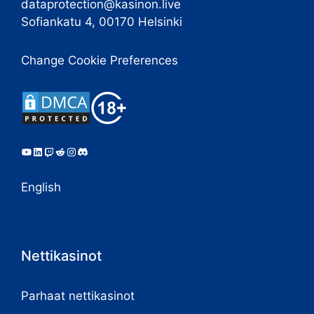
dataprotection@kasinon.live
Sofiankatu 4, 00170 Helsinki
Change Cookie Preferences
YouTube
LinkedIn
Twitch
Reddit
Instagram
Discord
English
Nettikasinot
Parhaat nettikasinot