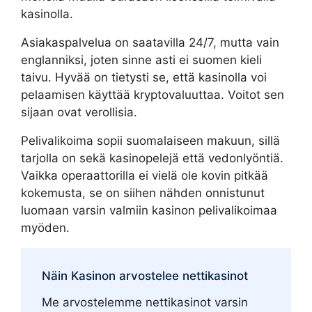
kasinolla.
Asiakaspalvelua on saatavilla 24/7, mutta vain
englanniksi, joten sinne asti ei suomen kieli
taivu. Hyvää on tietysti se, että kasinolla voi
pelaamisen käyttää kryptovaluuttaa. Voitot sen
sijaan ovat verollisia.
Pelivalikoima sopii suomalaiseen makuun, sillä
tarjolla on sekä kasinopelejä että vedonlyöntiä.
Vaikka operaattorilla ei vielä ole kovin pitkää
kokemusta, se on siihen nähden onnistunut
luomaan varsin valmiin kasinon pelivalikoimaa
myöden.
Näin Kasinon arvostelee nettikasinot
Me arvostelemme nettikasinot varsin