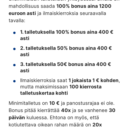
mahdollisuus saada
100% bonus aina 1200
euroon asti
ja ilmaiskierroksia seuraavalla
tavalla:
1. talletuksella 100% bonus aina 400 €
asti
2. talletuksella 50% bonus aina 400 €
asti
3. talletuksella 50€ bonus aina 400 €
asti
Ilmaiskierroksia saat
1 jokaista 1 € kohden
,
mutta maksimissaan
100 kierrosta
talletuskertaa kohti
Minimitalletus on
10 €
ja panostusrajaa ei ole.
Bonus pitää kierrättää
40x
ja se vanhenee
30
päivän
kuluessa. Ehtona on myös, että
kotiutettava oikean rahan määrä on
20x