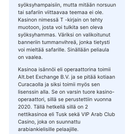
syöksyhampaisiin, mutta mitään norsuun
tai safariin viittaavaa teemaa ei ole.
Kasinon nimessä T -kirjain on tehty
muotoon, josta voi tulkita sen oleva
syöksyhammas. Väriksi on valikoitunut
banneriin tummanvihreä, jonka tietysti
voi mieltää safarille. Sinällään peliaula
on vaalea.
Kasinoa isännöi eli operaattorina toimii
Alt.bet Exchange B.V. ja se pitää kotiaan
Curacaolla ja siksi toimii myös sen
lisenssin alla. Se on varsin tuore kasino-
operaattori, sillä se perustettiin vuonna
2020. Tällä hetkellä sillä on 2
nettikasinoa eli Tusk sekä VIP Arab Club
Casino, joka on suunnattu
arabiankielisille pelaajille.