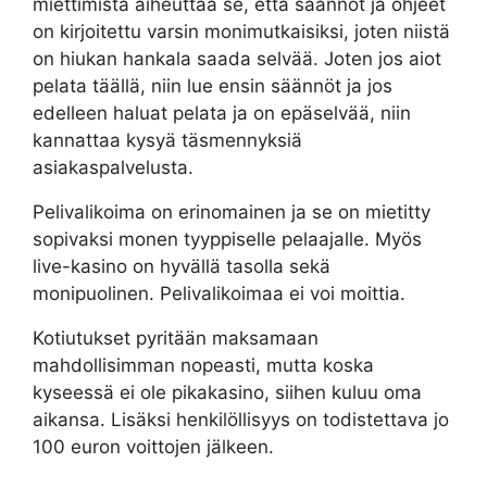
miettimistä aiheuttaa se, että säännöt ja ohjeet
on kirjoitettu varsin monimutkaisiksi, joten niistä
on hiukan hankala saada selvää. Joten jos aiot
pelata täällä, niin lue ensin säännöt ja jos
edelleen haluat pelata ja on epäselvää, niin
kannattaa kysyä täsmennyksiä
asiakaspalvelusta.
Pelivalikoima on erinomainen ja se on mietitty
sopivaksi monen tyyppiselle pelaajalle. Myös
live-kasino on hyvällä tasolla sekä
monipuolinen. Pelivalikoimaa ei voi moittia.
Kotiutukset pyritään maksamaan
mahdollisimman nopeasti, mutta koska
kyseessä ei ole pikakasino, siihen kuluu oma
aikansa. Lisäksi henkilöllisyys on todistettava jo
100 euron voittojen jälkeen.