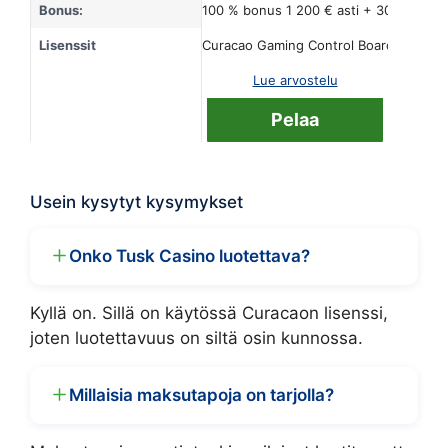
Bonus:
100 % bonus 1 200 € asti + 300 IK
200 % bon
Lisenssit
Curacao Gaming Control Board
Curacao 
Lue arvostelu
L
Pelaa
Usein kysytyt kysymykset
Onko Tusk Casino luotettava?
Kyllä on. Sillä on käytössä Curacaon lisenssi,
joten luotettavuus on siltä osin kunnossa.
Millaisia maksutapoja on tarjolla?