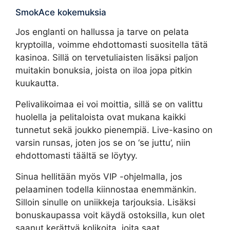
SmokAce kokemuksia
Jos englanti on hallussa ja tarve on pelata
kryptoilla, voimme ehdottomasti suositella tätä
kasinoa. Sillä on tervetuliaisten lisäksi paljon
muitakin bonuksia, joista on iloa jopa pitkin
kuukautta.
Pelivalikoimaa ei voi moittia, sillä se on valittu
huolella ja pelitaloista ovat mukana kaikki
tunnetut sekä joukko pienempiä. Live-kasino on
varsin runsas, joten jos se on ‘se juttu’, niin
ehdottomasti täältä se löytyy.
Sinua hellitään myös VIP -ohjelmalla, jos
pelaaminen todella kiinnostaa enemmänkin.
Silloin sinulle on uniikkeja tarjouksia. Lisäksi
bonuskaupassa voit käydä ostoksilla, kun olet
saanut kerättyä kolikoita, joita saat