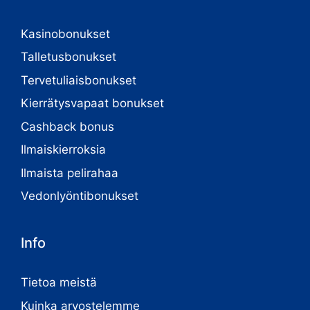
Kasinobonukset
Talletusbonukset
Tervetuliaisbonukset
Kierrätysvapaat bonukset
Cashback bonus
Ilmaiskierroksia
Ilmaista pelirahaa
Vedonlyöntibonukset
Info
Tietoa meistä
Kuinka arvostelemme