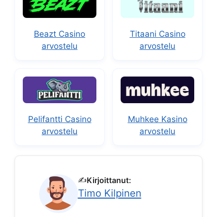
Beazt Casino
Titaani Casino
arvostelu
arvostelu
Pelifantti Casino
Muhkee Kasino
arvostelu
arvostelu
Kirjoittanut:
✍
Timo Kilpinen