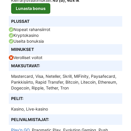
Kierrätysvaatimukset:
45 (b), 40x ik
Lunasta bonus
PLUSSAT
Nopeat rahansiirrot
Kryptokasino
Useita bonuksia
MIINUKSET
Verolliset voitot
MAKSUTAVAT:
Mastercard, Visa, Neteller, Skrill, MiFinity, Paysafecard,
Pankkisiirto, Rapid Transfer, Bitcoin, Litecoin, Ethereum,
Dogecoin, Ripple, Tether, Tron
PELIT:
Kasino, Live-kasino
PELIVALMISTAJAT:
Play'n GO
, Pragmatic Play, Evolution Gaming, Push