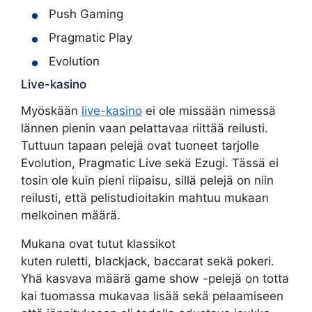
Push Gaming
Pragmatic Play
Evolution
Live-kasino
Myöskään
live-kasino
ei ole missään nimessä
lännen pienin vaan pelattavaa riittää reilusti.
Tuttuun tapaan pelejä ovat tuoneet tarjolle
Evolution, Pragmatic Live sekä Ezugi. Tässä ei
tosin ole kuin pieni riipaisu, sillä pelejä on niin
reilusti, että pelistudioitakin mahtuu mukaan
melkoinen määrä.
Mukana ovat tutut klassikot
kuten ruletti, blackjack, baccarat sekä pokeri.
Yhä kasvava määrä game show -pelejä on totta
kai tuomassa mukavaa lisää sekä pelaamiseen