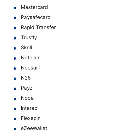
Mastercard
Paysafecard
Rapid Transfer
Trustly
Skrill
Neteller
Neosurf
N26
Payz
Noda
Interac
Flexepin
eZeeWallet