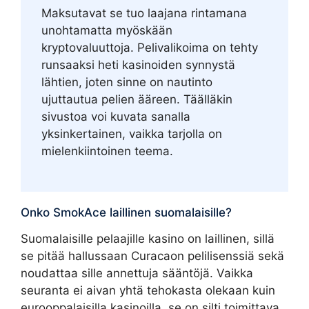
Maksutavat se tuo laajana rintamana
unohtamatta myöskään
kryptovaluuttoja. Pelivalikoima on tehty
runsaaksi heti kasinoiden synnystä
lähtien, joten sinne on nautinto
ujuttautua pelien ääreen. Täälläkin
sivustoa voi kuvata sanalla
yksinkertainen, vaikka tarjolla on
mielenkiintoinen teema.
Onko SmokAce laillinen suomalaisille?
Suomalaisille pelaajille kasino on laillinen, sillä
se pitää hallussaan Curacaon pelilisenssiä sekä
noudattaa sille annettuja sääntöjä. Vaikka
seuranta ei aivan yhtä tehokasta olekaan kuin
eurooppalaisilla kasinoilla, se on silti toimittava