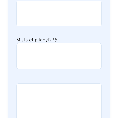
Mistä et pitänyt? 👎
Kommentti