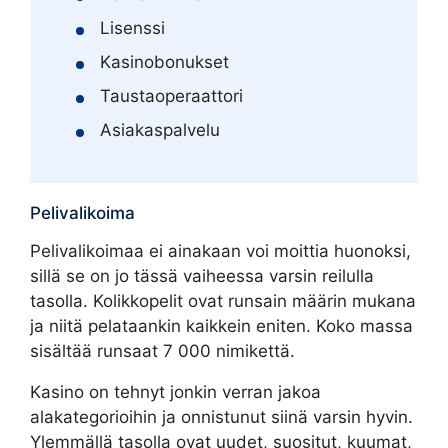
Lisenssi
Kasinobonukset
Taustaoperaattori
Asiakaspalvelu
Pelivalikoima
Pelivalikoimaa ei ainakaan voi moittia huonoksi,
sillä se on jo tässä vaiheessa varsin reilulla
tasolla. Kolikkopelit ovat runsain määrin mukana
ja niitä pelataankin kaikkein eniten. Koko massa
sisältää runsaat 7 000 nimikettä.
Kasino on tehnyt jonkin verran jakoa
alakategorioihin ja onnistunut siinä varsin hyvin.
Ylemmällä tasolla ovat uudet, suositut, kuumat,