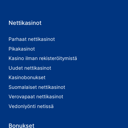
Nettikasinot
Parhaat nettikasinot
Pikakasinot
Kasino ilman rekisteröitymistä
Uudet nettikasinot
Kasinobonukset
Suomalaiset nettikasinot
Verovapaat nettikasinot
Vedonlyönti netissä
Bonukset