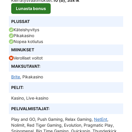
Kierrätysvaatimukset:
10 (b), 35x ik
Lunasta bonus
PLUSSAT
Käteishyvitys
Pikakasino
Nopea kotiutus
MIINUKSET
Verolliset voitot
MAKSUTAVAT:
Brite
, Pikakasino
PELIT:
Kasino, Live-kasino
PELIVALMISTAJAT:
Play and GO, Push Gaming, Relax Gaming,
NetEnt
,
Nolimit, Red Tiger Gaming, Evolution, Pragmatic Play,
Spinomenal, Big Time Gaming, Quickspin, Thunderkick,