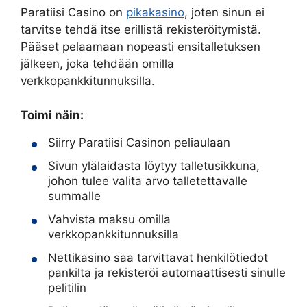
Paratiisi Casino on
pikakasino
, joten sinun ei
tarvitse tehdä itse erillistä rekisteröitymistä.
Pääset pelaamaan nopeasti ensitalletuksen
jälkeen, joka tehdään omilla
verkkopankkitunnuksilla.
Toimi näin:
Siirry Paratiisi Casinon peliaulaan
Sivun ylälaidasta löytyy talletusikkuna,
johon tulee valita arvo talletettavalle
summalle
Vahvista maksu omilla
verkkopankkitunnuksilla
Nettikasino saa tarvittavat henkilötiedot
pankilta ja rekisteröi automaattisesti sinulle
pelitilin