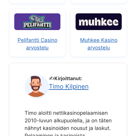
Pelifantti Casino
Muhkee Kasino
arvostelu
arvostelu
Kirjoittanut:
✍
Timo Kilpinen
Timo aloitti nettikasinopelaamisen
2010-luvun alkupuolella, ja on täten
nähnyt kasinoiden nousut ja laskut.
Pelaaminen ja kasinoista