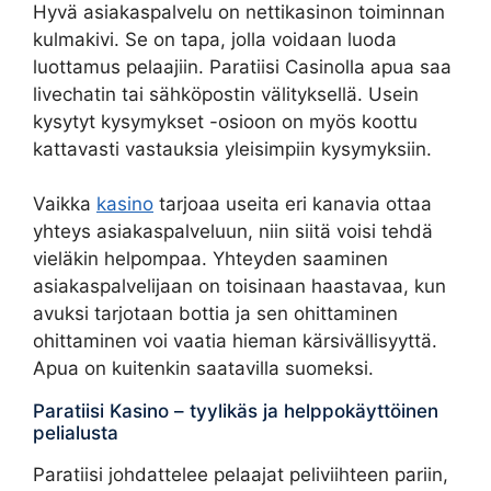
Hyvä asiakaspalvelu on nettikasinon toiminnan
kulmakivi. Se on tapa, jolla voidaan luoda
luottamus pelaajiin. Paratiisi Casinolla apua saa
livechatin tai sähköpostin välityksellä. Usein
kysytyt kysymykset -osioon on myös koottu
kattavasti vastauksia yleisimpiin kysymyksiin.
Vaikka
kasino
tarjoaa useita eri kanavia ottaa
yhteys asiakaspalveluun, niin siitä voisi tehdä
vieläkin helpompaa. Yhteyden saaminen
asiakaspalvelijaan on toisinaan haastavaa, kun
avuksi tarjotaan bottia ja sen ohittaminen
ohittaminen voi vaatia hieman kärsivällisyyttä.
Apua on kuitenkin saatavilla suomeksi.
Paratiisi Kasino – tyylikäs ja helppokäyttöinen
pelialusta
Paratiisi johdattelee pelaajat peliviihteen pariin,