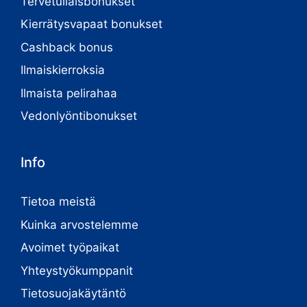
Tervetuliaisbonukset
Kierrätysvapaat bonukset
Cashback bonus
Ilmaiskierroksia
Ilmaista pelirahaa
Vedonlyöntibonukset
Info
Tietoa meistä
Kuinka arvostelemme
Avoimet työpaikat
Yhteystyökumppanit
Tietosuojakäytäntö