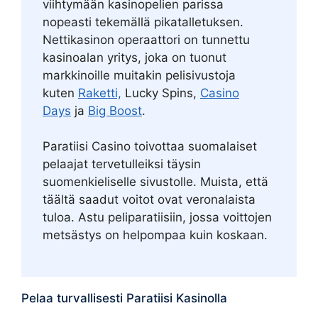
viihtymään kasinopelien parissa
nopeasti tekemällä pikatalletuksen.
Nettikasinon operaattori on tunnettu
kasinoalan yritys, joka on tuonut
markkinoille muitakin pelisivustoja
kuten
Raketti,
Lucky Spins,
Casino
Days
ja
Big Boost
.
Paratiisi Casino toivottaa suomalaiset
pelaajat tervetulleiksi täysin
suomenkieliselle sivustolle. Muista, että
täältä saadut voitot ovat veronalaista
tuloa. Astu peliparatiisiin, jossa voittojen
metsästys on helpompaa kuin koskaan.
Pelaa turvallisesti Paratiisi Kasinolla