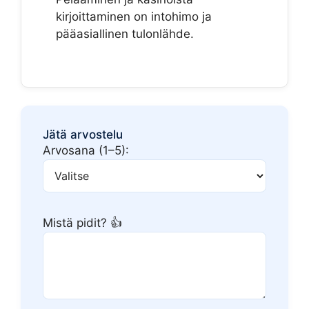
kirjoittaminen on intohimo ja
pääasiallinen tulonlähde.
Jätä arvostelu
Arvosana (1–5):
Mistä pidit? 👍