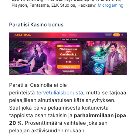
Playson, Fantasma, ELK Studios, Hacksaw,
Microgaming
Paratiisi Kasino bonus
Paratiisi Casinolla ei ole
perinteistä
tervetuliaisbonusta
, mutta se tarjoaa
pelaajilleen ainutlaatuisen käteishyvityksen.
Saat joka päivä pelaamisesta koituneista
tappioista osan takaisin ja
parhaimmillaan jopa
20 %
. Prosenttimäärä vaihtelee jokaisen
pelaajan aktiivisuuden mukaan.