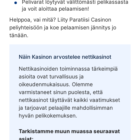
Pelivarat löytyvät välittömästi pelikassasta
ja voit aloittaa pelaamisen!
Helppoa, vai mitä? Liity Paratiisi Casinon
peliyhteisöön ja koe pelaamisen jännitys jo
tänään.
Näin Kasinon arvostelee nettikasinot
Nettikasinoiden toiminnassa tärkeimpiä
asioita ovat turvallisuus ja
oikeudenmukaisuus. Olemme
varmistaneet sinun puolesta, että
nettikasinot täyttävät kaikki vaatimukset
ja tarjoavat pelaajille mahdollisimman
hyvän pelikokemuksen.
Tarkistamme muun muassa seuraavat
asiat: