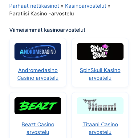
Parhaat nettikasinot
»
Kasinoarvostelut
»
Paratiisi Kasino -arvostelu
Viimeisimmät kasinoarvostelut
Andromedasino
SpinSkull Kasino
Casino arvostelu
arvostelu
Beazt Casino
Titaani Casino
arvostelu
arvostelu