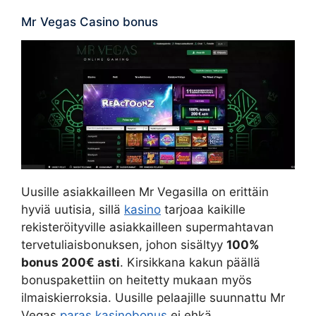
Mr Vegas Casino bonus
Uusille asiakkailleen Mr Vegasilla on erittäin
hyviä uutisia, sillä
kasino
tarjoaa kaikille
rekisteröityville asiakkailleen supermahtavan
tervetuliaisbonuksen, johon sisältyy
100%
bonus 200€ asti
. Kirsikkana kakun päällä
bonuspakettiin on heitetty mukaan myös
ilmaiskierroksia. Uusille pelaajille suunnattu Mr
Vegas
paras kasinobonus
ei ehkä