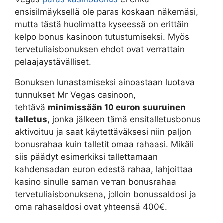
ensisilmäyksellä ole paras koskaan näkemäsi,
mutta tästä huolimatta kyseessä on erittäin
kelpo bonus kasinoon tutustumiseksi. Myös
tervetuliaisbonuksen ehdot ovat verrattain
pelaajaystävälliset.
Bonuksen lunastamiseksi ainoastaan luotava
tunnukset Mr Vegas casinoon,
tehtävä
minimissään 10 euron suuruinen
talletus
, jonka jälkeen tämä ensitalletusbonus
aktivoituu ja saat käytettäväksesi niin paljon
bonusrahaa kuin talletit omaa rahaasi. Mikäli
siis päädyt esimerkiksi tallettamaan
kahdensadan euron edestä rahaa, lahjoittaa
kasino sinulle saman verran bonusrahaa
tervetuliaisbonuksena, jolloin bonussaldosi ja
oma rahasaldosi ovat yhteensä 400€.