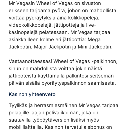
Mr Vegasin Wheel of Vegas on sivuston
erikseen tarjoama pyörä, johon on mahdollista
voittaa pyöräytyksiä aina kolikkopelejä,
videokolikkopelejä, jättipotteja ja live-
kasinopelejä pelatessaan. Mr Vegas tarjoaa
asiakkailleen kolme eri jättipottia: Mega
Jackpotin, Major Jackpotin ja Mini Jackpotin.
Vastaanottaessasi Wheel of Vegas -palkinnon,
sinun on mahdollista voittaa jokin näistä
jättipoteista käyttämällä palkintosi seitsemän
päivän sisällä pyöräytyspalkinnon saamisesta.
Kasinon yhteenveto
Tyylikäs ja herrasmiesmäinen Mr Vegas tarjoaa
pelaajille laajan pelivalikoiman, joka on
saatavilla työpöytäversion lisäksi myös
mobiililaitteilla. Kasinon tervetuliaisbonus on