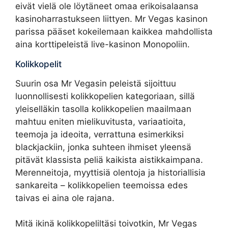
eivät vielä ole löytäneet omaa erikoisalaansa
kasinoharrastukseen liittyen. Mr Vegas kasinon
parissa pääset kokeilemaan kaikkea mahdollista
aina korttipeleistä live-kasinon Monopoliin.
Kolikkopelit
Suurin osa Mr Vegasin peleistä sijoittuu
luonnollisesti kolikkopelien kategoriaan, sillä
yleiselläkin tasolla kolikkopelien maailmaan
mahtuu eniten mielikuvitusta, variaatioita,
teemoja ja ideoita, verrattuna esimerkiksi
blackjackiin, jonka suhteen ihmiset yleensä
pitävät klassista peliä kaikista aistikkaimpana.
Merenneitoja, myyttisiä olentoja ja historiallisia
sankareita – kolikkopelien teemoissa edes
taivas ei aina ole rajana.
Mitä ikinä kolikkopeliltäsi toivotkin, Mr Vegas