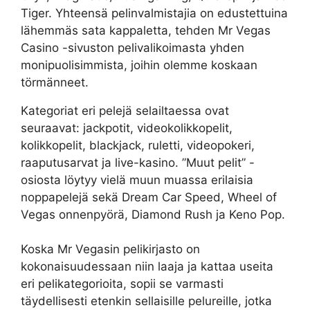
Tiger. Yhteensä pelinvalmistajia on edustettuina
lähemmäs sata kappaletta, tehden Mr Vegas
Casino -sivuston pelivalikoimasta yhden
monipuolisimmista, joihin olemme koskaan
törmänneet.
Kategoriat eri pelejä selailtaessa ovat
seuraavat: jackpotit, videokolikkopelit,
kolikkopelit, blackjack, ruletti, videopokeri,
raaputusarvat ja live-kasino. ”Muut pelit” -
osiosta löytyy vielä muun muassa erilaisia
noppapelejä sekä Dream Car Speed, Wheel of
Vegas onnenpyörä, Diamond Rush ja Keno Pop.
Koska Mr Vegasin pelikirjasto on
kokonaisuudessaan niin laaja ja kattaa useita
eri pelikategorioita, sopii se varmasti
täydellisesti etenkin sellaisille pelureille, jotka