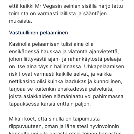
että kaikki Mr Vegasin seinien sisällä harjoitettu
toiminta on varmasti laillista ja sääntöjen
mukaista.
Vastuullinen pelaaminen
Kasinolla pelaamisen tulisi aina olla
ensikädessä hauskaa ja viatonta ajanvietettä,
johon liittyvästä ajan- ja rahankäytöstä pelaaja
on itse aina täysin hallinnassa. Uhkapelaamisen
riskit ovat varmasti kaikille selvät, ja vaikka
nettikasino olisi kuinka laadukas ja kunnollinen,
tarjoaa se kuitenkin ensikädessä palveluita,
joista asiakkaiden elämänlaatu voi pahimmassa
tapauksessa kärsiä erittäin paljon.
Mikäli koet, että sinulla on taipumusta
riippuvuuteen, oman ja läheistesi hyvinvoinnin
kannalta voi olla parasta etsiä toinen harrastus