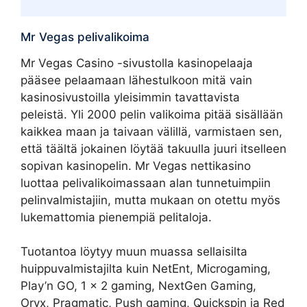
Mr Vegas pelivalikoima
Mr Vegas Casino -sivustolla kasinopelaaja
pääsee pelaamaan lähestulkoon mitä vain
kasinosivustoilla yleisimmin tavattavista
peleistä. Yli 2000 pelin valikoima pitää sisällään
kaikkea maan ja taivaan välillä, varmistaen sen,
että täältä jokainen löytää takuulla juuri itselleen
sopivan kasinopelin. Mr Vegas nettikasino
luottaa pelivalikoimassaan alan tunnetuimpiin
pelinvalmistajiin, mutta mukaan on otettu myös
lukemattomia pienempiä pelitaloja.
Tuotantoa löytyy muun muassa sellaisilta
huippuvalmistajilta kuin NetEnt, Microgaming,
Play’n GO, 1 x 2 gaming, NextGen Gaming,
Oryx, Pragmatic, Push gaming, Quickspin ja Red