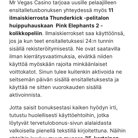
Mr Vegas Casino tarjoaa uusille pelaajilleen
ensitalletusbonuksen yhteydessä myös
11
ilmaiskierrosta Thunderkick -pelitalon
huippuhauskaan Pink Elephants 2 -
kolikkopeliin
. Ilmaiskierrokset saa käyttöönsä,
jos ja kun teet ensitalletuksesi 24:n tunnin
sisällä rekisteröitymisestä. Ne ovat saatavilla
ilman kierrätysvaatimuksia, eivätkä niiden
käyttöä myöskään rajoita minkäänlaiset
voittokatot. Sinun tulee kuitenkin aktivoida ne
seitsemän päivän sisällä ensitalletuksesta ja
käyttää ne sitten vuorokauden sisällä
aktivoinnista.
Jotta saisit bonuksestasi kaiken hyödyn irti,
tutustu huolellisesti käyttöehtoihin, jotka
löytyvät tervetulobonus-sivun alalaidasta
valkoisella pienellä tekstillä kirjoitettuna. Näihin