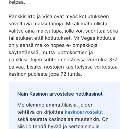
kelpaa.
Pankkisiirto ja Visa ovat myös kotiutukseen
soveltuvia maksutapoja. Mikäli mahdollista,
valitse aina maksutapa, jolla voit suorittaa sekä
talletukset että kotiutukset. Mr Vegas kotiutus
on yleensä melko nopea e-lompakkoja
käytettäessä, mutta luottokorttien ja
pankkisiirtojen suhteen nostoissa voi kulua 3-7
päivää. Lisäksi nostojen käsittelyssä voi kestää
kasinon puolesta jopa 72 tuntia.
Näin Kasinon arvostelee nettikasinot
Me olemme ammattilaisia, joiden
tehtävä on kirjoittaa
kasinoarvostelut
sekä seurata kasinoalaa muutenkin. On
siis ilo tehdä hyvää ja kertoa sinulle