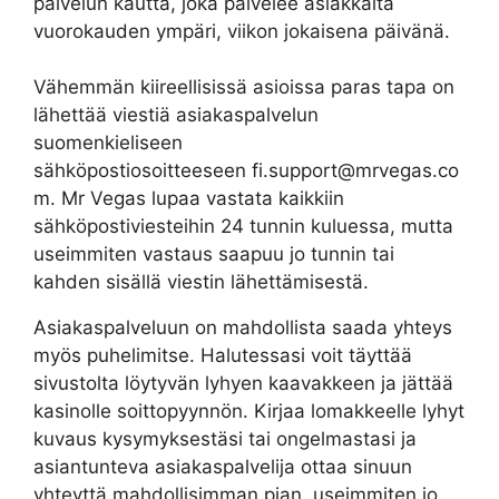
palvelun kautta, joka palvelee asiakkaita
vuorokauden ympäri, viikon jokaisena päivänä.
Vähemmän kiireellisissä asioissa paras tapa on
lähettää viestiä asiakaspalvelun
suomenkieliseen
sähköpostiosoitteeseen
fi.support@mrvegas.co
m
. Mr Vegas lupaa vastata kaikkiin
sähköpostiviesteihin 24 tunnin kuluessa, mutta
useimmiten vastaus saapuu jo tunnin tai
kahden sisällä viestin lähettämisestä.
Asiakaspalveluun on mahdollista saada yhteys
myös puhelimitse. Halutessasi voit täyttää
sivustolta löytyvän lyhyen kaavakkeen ja jättää
kasinolle soittopyynnön. Kirjaa lomakkeelle lyhyt
kuvaus kysymyksestäsi tai ongelmastasi ja
asiantunteva asiakaspalvelija ottaa sinuun
yhteyttä mahdollisimman pian, useimmiten jo