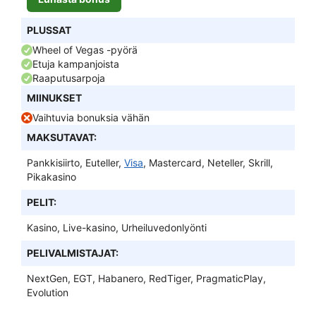
PLUSSAT
Wheel of Vegas -pyörä
Etuja kampanjoista
Raaputusarpoja
MIINUKSET
Vaihtuvia bonuksia vähän
MAKSUTAVAT:
Pankkisiirto, Euteller,
Visa
, Mastercard, Neteller, Skrill,
Pikakasino
PELIT:
Kasino, Live-kasino, Urheiluvedonlyönti
PELIVALMISTAJAT:
NextGen, EGT, Habanero, RedTiger, PragmaticPlay,
Evolution