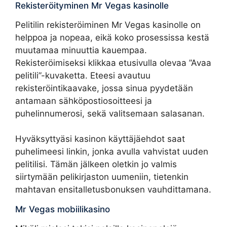
Rekisteröityminen Mr Vegas kasinolle
Pelitilin rekisteröiminen Mr Vegas kasinolle on
helppoa ja nopeaa, eikä koko prosessissa kestä
muutamaa minuuttia kauempaa.
Rekisteröimiseksi klikkaa etusivulla olevaa ”Avaa
pelitili”-kuvaketta. Eteesi avautuu
rekisteröintikaavake, jossa sinua pyydetään
antamaan sähköpostiosoitteesi ja
puhelinnumerosi, sekä valitsemaan salasanan.
Hyväksyttyäsi kasinon käyttäjäehdot saat
puhelimeesi linkin, jonka avulla vahvistat uuden
pelitilisi. Tämän jälkeen oletkin jo valmis
siirtymään pelikirjaston uumeniin, tietenkin
mahtavan ensitalletusbonuksen vauhdittamana.
Mr Vegas mobiilikasino