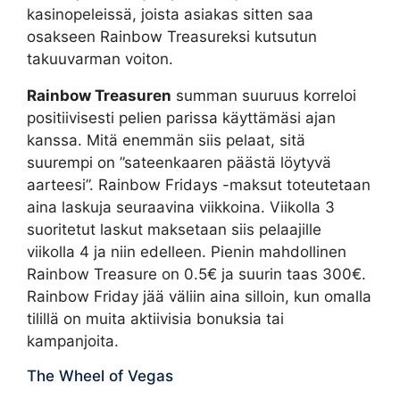
kasinopeleissä, joista asiakas sitten saa
osakseen Rainbow Treasureksi kutsutun
takuuvarman voiton.
Rainbow Treasuren
summan suuruus korreloi
positiivisesti pelien parissa käyttämäsi ajan
kanssa. Mitä enemmän siis pelaat, sitä
suurempi on ”sateenkaaren päästä löytyvä
aarteesi”. Rainbow Fridays -maksut toteutetaan
aina laskuja seuraavina viikkoina. Viikolla 3
suoritetut laskut maksetaan siis pelaajille
viikolla 4 ja niin edelleen. Pienin mahdollinen
Rainbow Treasure on 0.5€ ja suurin taas 300€.
Rainbow Friday jää väliin aina silloin, kun omalla
tilillä on muita aktiivisia bonuksia tai
kampanjoita.
The Wheel of Vegas