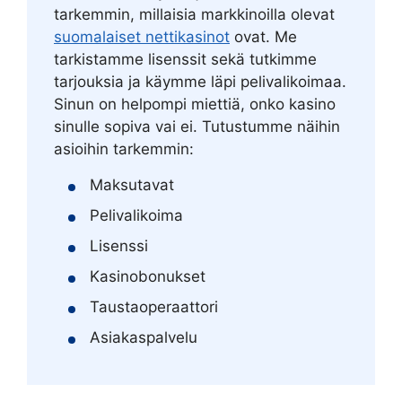
tarkemmin, millaisia markkinoilla olevat
suomalaiset nettikasinot
ovat. Me
tarkistamme lisenssit sekä tutkimme
tarjouksia ja käymme läpi pelivalikoimaa.
Sinun on helpompi miettiä, onko kasino
sinulle sopiva vai ei. Tutustumme näihin
asioihin tarkemmin:
Maksutavat
Pelivalikoima
Lisenssi
Kasinobonukset
Taustaoperaattori
Asiakaspalvelu