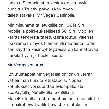
maksu. Suomalaisten keskuudessa hyvin
suosittu Trustly-palvelu käy myös
talletustavaksi Mr Vegas Casinolla.
Minimisumma talletuksille on 10€ ja Siru
Mobilella poikkeuksellisesti 5€. Siru Mobilen
kautta tehdyistä talletuksista joutuu yleensä
maksamaan myös hieman ylimääräistä, joten
sen käyttöä kasinoyhteydessä on kannattavaa
harkita hyvin ja huolellisesti.
Mr Vegas kotiutus
Kotiutustapoja Mr Vegasilla on jonkin verran
vähemmän kuin talletustapoja. Nopeat
kotiutukset voi suorittaa e-lompakoista
EcoPayzilla, Netellerilla, Skrillilla ja
MuchBetterilla, mutta muut aiemmin mainitut e-
lompakot eivät valitettavasti kotiutukseen