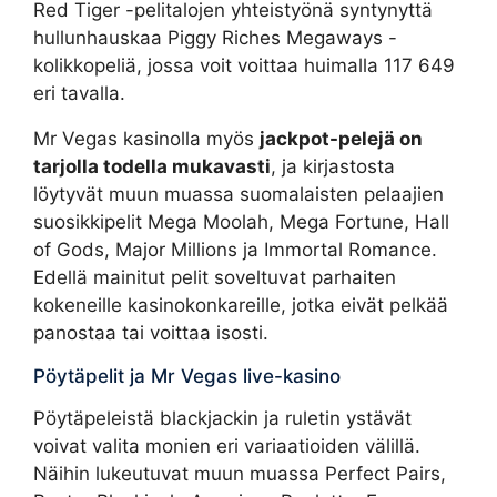
Red Tiger -pelitalojen yhteistyönä syntynyttä
hullunhauskaa Piggy Riches Megaways -
kolikkopeliä, jossa voit voittaa huimalla 117 649
eri tavalla.
Mr Vegas kasinolla myös
jackpot-pelejä on
tarjolla todella mukavasti
, ja kirjastosta
löytyvät muun muassa suomalaisten pelaajien
suosikkipelit Mega Moolah, Mega Fortune, Hall
of Gods, Major Millions ja Immortal Romance.
Edellä mainitut pelit soveltuvat parhaiten
kokeneille kasinokonkareille, jotka eivät pelkää
panostaa tai voittaa isosti.
Pöytäpelit ja Mr Vegas live-kasino
Pöytäpeleistä blackjackin ja ruletin ystävät
voivat valita monien eri variaatioiden välillä.
Näihin lukeutuvat muun muassa Perfect Pairs,