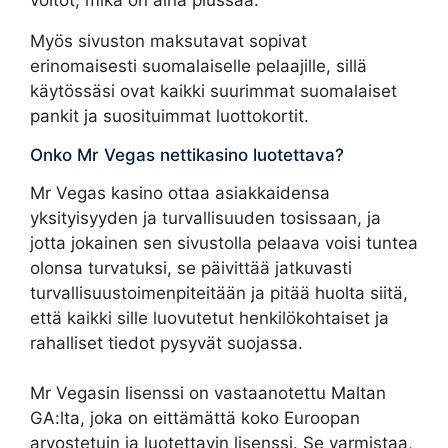
Myös sivuston maksutavat sopivat
erinomaisesti suomalaiselle pelaajille, sillä
käytössäsi ovat kaikki suurimmat suomalaiset
pankit ja suosituimmat luottokortit.
Onko Mr Vegas nettikasino luotettava?
Mr Vegas kasino ottaa asiakkaidensa
yksityisyyden ja turvallisuuden tosissaan, ja
jotta jokainen sen sivustolla pelaava voisi tuntea
olonsa turvatuksi, se päivittää jatkuvasti
turvallisuustoimenpiteitään ja pitää huolta siitä,
että kaikki sille luovutetut henkilökohtaiset ja
rahalliset tiedot pysyvät suojassa.
Mr Vegasin lisenssi on vastaanotettu Maltan
GA:lta, joka on eittämättä koko Euroopan
arvostetuin ja luotettavin lisenssi. Se varmistaa,