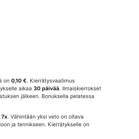
sä on
0,10 €
. Kierrätysvaatimus
tykselle aikaa
30 päivää
. Ilmaiskierrokset
stuksen jälkeen. Bonuksella pelatessa
n
7x
. Vähintään yksi veto on oltava
loon ja tennikseen. Kierrätykselle on