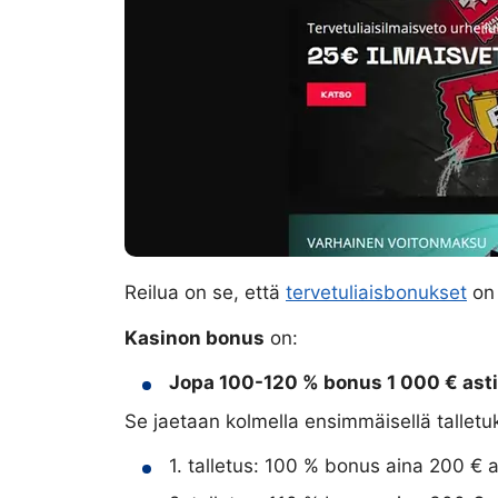
Reilua on se, että
tervetuliaisbonukset
on 
Kasinon bonus
on:
Jopa 100-120 % bonus 1 000 € asti 
Se jaetaan kolmella ensimmäisellä talletuk
1. talletus: 100 % bonus aina 200 € 