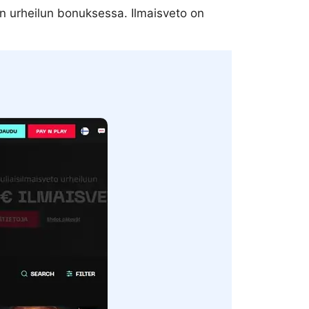
in urheilun bonuksessa. Ilmaisveto on