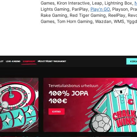
Games, Kiron Interactive, Leap, Lightning Box,
N
Lights Gaming, PariPlay,
Play'n GO
, Playson, Pr
Rake Gaming, Red Tiger Gaming, ReelPlay, Revo
Games, Tom Horn Gaming, Wazdan, WMS, Yggdr