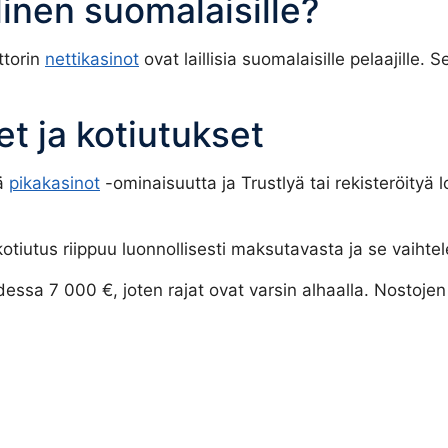
inen suomalaisille?
ttorin
nettikasinot
ovat laillisia suomalaisille pelaajille
t ja kotiutukset
ää
pikakasinot
-ominaisuutta ja Trustlyä tai rekisteröityä 
kotiutus riippuu luonnollisesti maksutavasta ja se vaihtel
essa 7 000 €, joten rajat ovat varsin alhaalla. Nostojen