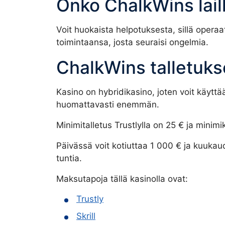
Onko ChalkWins laill
Voit huokaista helpotuksesta, sillä operaa
toimintaansa, josta seuraisi ongelmia.
ChalkWins talletukse
Kasino on hybridikasino, joten voit käytt
huomattavasti enemmän.
Minimitalletus Trustlylla on 25 € ja minimi
Päivässä voit kotiuttaa 1 000 € ja kuukaud
tuntia.
Maksutapoja tällä kasinolla ovat:
Trustly
Skrill