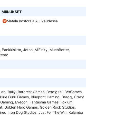
MIINUKSET
Matala nostoraja kuukaudessa
er, Pankkisiirto, Jeton, MiFinity, MuchBetter,
nterac
ab, Bally, Barcrest Games, Betdigital, BetGames,
Blue Guru Games, Blueprint Gaming, Bragg, Crazy
on Gaming, Eyecon, Fantasma Games, Foxium,
, Golden Hero Games, Golden Rock Studios,
red, Iron Dog Studios, Just For The Win, Kalamba