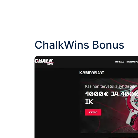
ChalkWins Bonus