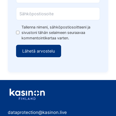
Sähköpostiosoite
Tallenna nimeni, sähköpostiosoitteeni ja
sivustoni tähän selaimeen seuraavaa
kommentointikertaa varten.
dataprotection@kasinon.live