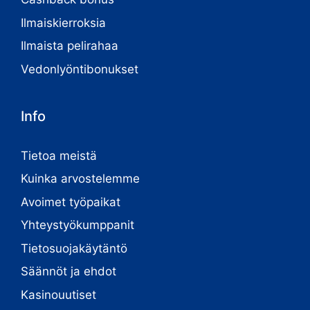
Ilmaiskierroksia
Ilmaista pelirahaa
Vedonlyöntibonukset
Info
Tietoa meistä
Kuinka arvostelemme
Avoimet työpaikat
Yhteystyökumppanit
Tietosuojakäytäntö
Säännöt ja ehdot
Kasinouutiset