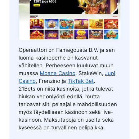
Operaattori on Famagousta B.V. ja sen
luoma kasinoperhe on kasvanut
vähitellen. Perheeseen kuuluvat muun
muassa
Moana Casino
, StakeWin,
Jupi
Casino
, Frenzino ja
TikTak Bet
.
21Bets on niitä kasinoita, jotka tulevat
hiukan vedonlyönti edellä, mutta
tarjoavat silti pelaajalle mahdollisuuden
myös täydelliseen kasinoon sekä live-
kasinoon. Maksutapoja on useita sekä
kyseessä on turvallinen pelipaikka.