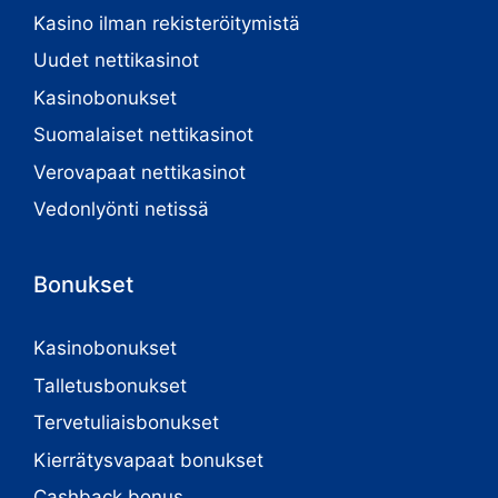
Kasino ilman rekisteröitymistä
Uudet nettikasinot
Kasinobonukset
Suomalaiset nettikasinot
Verovapaat nettikasinot
Vedonlyönti netissä
Bonukset
Kasinobonukset
Talletusbonukset
Tervetuliaisbonukset
Kierrätysvapaat bonukset
Cashback bonus