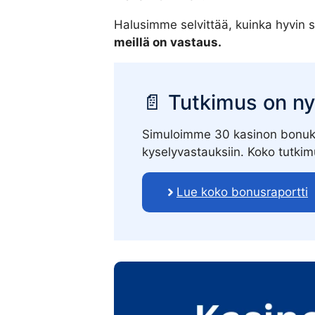
Halusimme selvittää, kuinka hyvin 
meillä on vastaus.
📄 Tutkimus on ny
Simuloimme 30 kasinon bonuksi
kyselyvastauksiin. Koko tutkimu
Lue koko bonusraportti