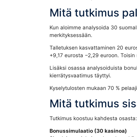
Mitä tutkimus pal
Kun aloimme analysoida 30 suomalai
merkityksessään.
Talletuksen kasvattaminen 20 euros
+9,17 eurosta −2,29 euroon. Toisin
Lisäksi osassa analysoiduista bonu
kierrätysvaatimus täyttyi.
Kyselytulosten mukaan 70 % pelaajis
Mitä tutkimus sis
Tutkimus koostuu kahdesta osasta:
Bonussimulaatio (30 kasinoa)