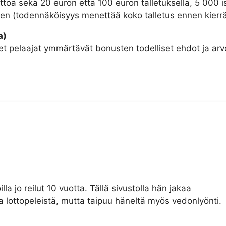
öä sekä 20 euron että 100 euron talletuksella, 5 000 i
aten (todennäköisyys menettää koko talletus ennen kierr
a)
t pelaajat ymmärtävät bonusten todelliset ehdot ja arvo
la jo reilut 10 vuotta. Tällä sivustolla hän jakaa
a lottopeleistä, mutta taipuu häneltä myös vedonlyönti.