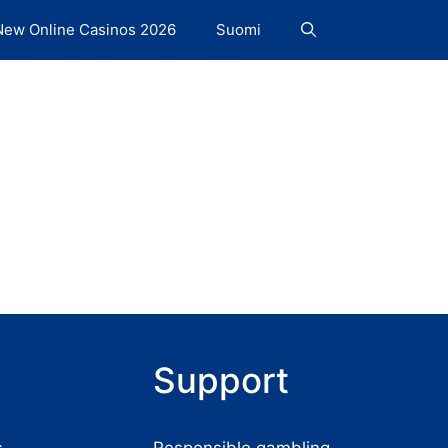
New Online Casinos 2026
Suomi
Support